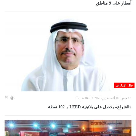
أمطار على 9 مناطق
حال الإمارات
10
الخميس 06 أغسطس 2026 04:51 صباحاً
«الشراع» يحصل على بلاتينية LEED بـ 102 نقطة