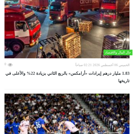
حال المال والاقتصاد
0
الخميس 06 أغسطس 2026 02:21 صباحاً
‏1.83 مليار درهم إيرادات «أرامكس» بالربع الثاني بزيادة 22% والأعلى في
تاريخها