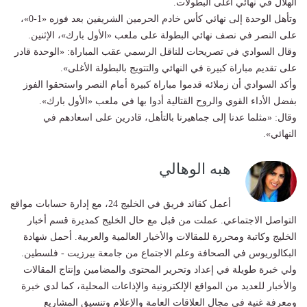
الهلال في نهائي أغلى البطولات.
وتأهل الوحدة إلى نهائي كأس خادم الحرمين الشريفين بعد فوزه «1-0»،
على النصر في نصف نهائي البطولة على ملعب «الأول بارك»، الإثنين.
وقال السوادي في تصريحات للناقل الرسمي عقب المباراة: «الوحدة قادر
على تقديم مباراة كبيرة في النهائي والتتويج بالبطولة الأغلى».
وأكد السوادي أن زملائه قدموا مباراة كبيرة أمام النصر واستحقوا الفوز
بفضل الأداء القوي والروح القتالية أدوا بها في ملعب «الأول بارك».
وقال: «مثلما عدنا إلى جماهيرنا بالتأهل، قادرين على اسعادهم في
النهائي».
هبه الوهالي
أعمل كقائد فريق في الخليج 24، مع إدارة حسابات مواقع
التواصل الاجتماعي. عملت من قبل مع حال الخليج كمديرة قسم أخبار
الخليج وكاتبة ومحررة للمقالات والأخبار العالمية والعربية. أحمل شهادة
البكالوريوس في الصحافة وعلم الاجتماع من جامعة بيرزيت - فلسطين.
ولي خبرة طويلة في إعداد وتحرير المحتوى والمضامين وإنتاج المقالات
والأخبار للعديد من المواقع الإلكترونية والإذاعات المحلية، كما لدي خبرة
ومعرفة غنية في مجال العلاقات العامة والإعلام وتنسيق المشاريع