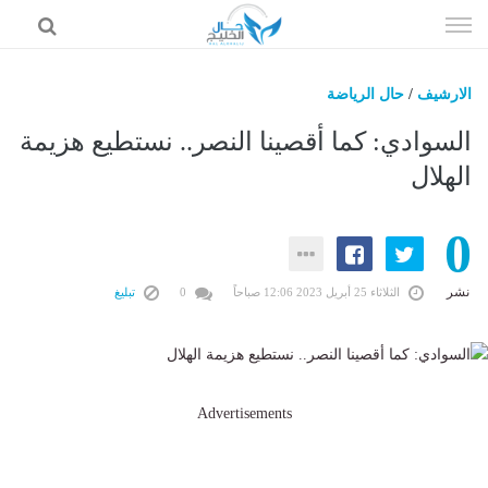
إذهب
الى
المحتوى
الارشيف
/
حال الرياضة
حال السعودية
السوادي: كما أقصينا النصر.. نستطيع هزيمة
حال الإمارات
الهلال
حال الرياضة
0
حال الثقافة والفن والمشاهير
حال المال والاقتصاد
نشر
الثلاثاء 25 أبريل 2023 12:06 صباحاً
0
تبليغ
Advertisements