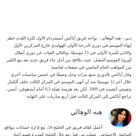
دبي - هبه الوهالي - يواجه فريق أياكس أمستردام الأول لكرة القدم خطر
إنهاء الموسم في دوري الدرجة الأولى الهولندي خارج المركزين الأول
والثاني للمرة الأولى في 13 موسمًا، وبالتالي الغياب عن دوري أبطال
أوروبا الموسم المقبل، حيث يكافح من أجل بناء فريق جديد بعد بيع الكثير
من المواهب العام الماضي في صفقات قياسية.
وفاز أياكس بالدوري سبع مرات وحل وصيفًا في خمس مناسبات أخرى
خلال آخر 12 موسمًا منذ أن أنهى الموسم في المركز الثالث خلف ألكمار
وتفينتي أنشيده في 2009. لكن بعد هزيمة ثقيلة 3ـ0 أمام أيندهوفن، أمس،
تراجع أياكس إلى المركز الثالث قبل أربع مباريات على النهاية.
هبه الوهالي
أعمل كقائد فريق في الخليج 24، مع إدارة حسابات مواقع
التواصل الاجتماعي. عملت من قبل مع حال الخليج كمديرة قسم أخبار