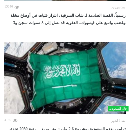
13340
منذ شهرين
رسمياً: القصة الصادمة لـ شاب الشرقية: ابتزاز فتيات في أوضاع مخلة
وغضب واسع على فيسبوك.. العقوبة قد تصل إلى 5 سنوات سجن و3
حال السعودية
4190
منذ 7 أشهر
ترامب يغزو السعودية بمشروع 2.6 مليون متر مربع… رؤية 2030 تحقق