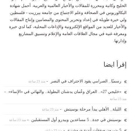
الخليج وكاتبة ومحررة للمقالات والأخبار العالمية والعربية. أحمل شهادة
البكالوريوس في الصحافة وعلم الاجتماع من جامعة بيرزيت - فلسطين.
ولي خبرة طويلة في إعداد وتحرير المحتوى والمضامين وإنتاج المقالات
والأخبار للعديد من المواقع الإلكترونية والإذاعات المحلية، كما لدي خبرة
ومعرفة غنية في مجال العلاقات العامة والإعلام وتنسيق المشاريع
وإدارتها.
إقرأ ايضا
رسميّا.. الصرامي يقود الاحتراف في النصر
-
منذ 23 ساعة
«خليجي 27».. العراق وعُمان يدشنان البطولة.. والنهائي في «الإنماء»
-
منذ 23 ساعة
الليلة.. الأهلي يبدأ مرحلة بوسيتش
-
منذ 23 ساعة
بوسيتش في جدة.. 5 مساعدين وبيدرو أول المستقبلين
-
منذ 23 ساعة
5 يديرون صفقات أندية «روشن»
-
منذ 23 ساعة