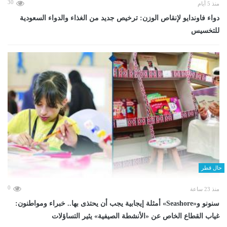
30
منذ 5 أيام
دواء فاوندايو لإنقاص الوزن: ترخيص جديد من الغذاء والدواء السعودية
للتخسيس
حال قطر
0
منذ 23 ساعة
سنونو و«Seashore» أمثلة إيجابية يجب أن يحتذى بها.. خبراء ومواطنون:
غياب القطاع الخاص عن «الأنشطة الصيفية» يثير التساؤلات