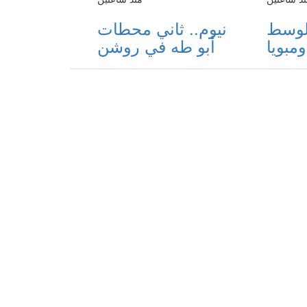
الوسط
نيوم.. ثاني محطات
ومبويا
أبو طه في روشن