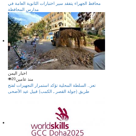
محافظ الجهراء يتفقد سير اختبارات الثانوية العامة في
مدارس المحافظة
اخبار اليمن
منذ عامين
20
تعز.. السلطة المحلية تؤكد استمرار التجهيزات لفتح
طريق (جولة القصر ـ الكمب) قبيل عيد الأضحى