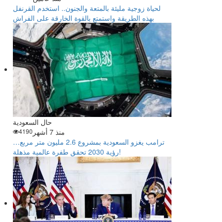
لحياة زوجية مليئة بالمتعة والجنون.. استخدم القرنفل
بهذه الطريقة واستمتع بالقوة الخارقة على الفراش
حال السعودية
منذ 7 أشهر
4190
ترامب يغزو السعودية بمشروع 2.6 مليون متر مربع…
رؤية 2030 تحقق طفرة عالمية مذهلة!