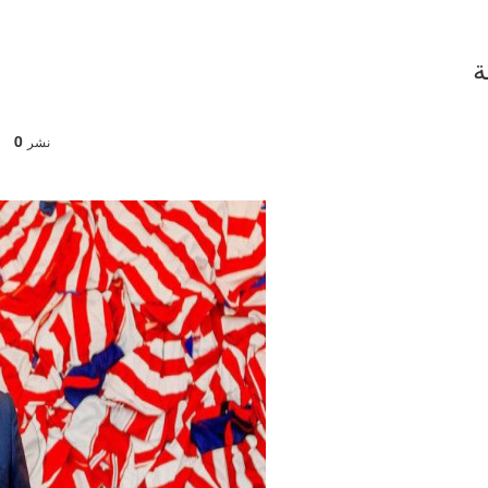
ة
0
نشر