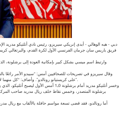
دبي - هبه الوهالي - أبدى إنريكي سيريزو، رئيس نادي أتلتيكو مدريد ال
فريق باريس سان جرمان الفرنسي الأول لكرة القدم، والبرتغالي كريست
وقال سيريزو في تصريحات للصحافيين أمس: “سيبدو الأمر رائعًا بالنس
على كريستيانو رونالدو”. وأضاف: “كل منهما لا يزال يلعب، وسيكون أمرًا رائعًا إن عادا إلى الدوري الإسباني”.
أما رونالدو، فقد قضى تسعة مواسم حافلة بالألقاب مع ريال مدريد