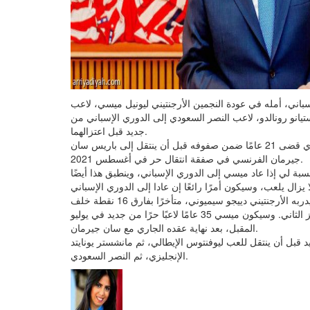
إسباني، أمله في عودة النجمين الأرجنتيني ليونيل ميسي، لاعب
يانو رونالدو، لاعب النصر السعودي إلى الدوري الإسباني من
جديد قبل اعتزالهما.
وارتبط اسم ميسي بشكل كبير بإمكانية العودة إلى برشلونة، الذي قضى 21 عامًا ضمن صفوفه قبل أن ينتقل إلى باريس سان
جيرمان الفرنسي في صفقة انتقال حر في أغسطس 2021.
بة لي إذا عاد ميسي إلى الدوري الإسباني، وينطبق هذا أيضًا
وخسر أتلتيكو مدريد أمام برشلونة 0ـ1 أمس الأول ليصبح أتلتيكو، الذي يدربه الأرجنتيني دييجو سيميوني، متأخرًا بفارق 16 نقطة خلف
برشلونة المتصدر، وخمس نقاط خلف ريال مدريد صاحب المركز الثاني. وسيكون ميسي 35 عامًا لاعبًا حرًا من جديد في يوليو
المقبل، بعد نهاية عقده الجاري مع سان جيرمان.
 قبل أن ينتقل للعب ليوفنتوس الإيطالي، ثم مانشستر يونايتد
الإنجليزي، ثم النصر السعودي.