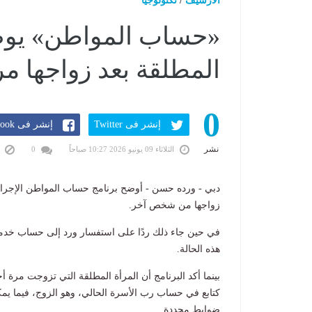
الارشيف
/
تكنولوجيا
«حساب المواطن» يوضح
المطلقة بعد زواجها م
0
إنشر فى Twitter
إنشر فى Facebook
نشر
الثلاثاء 09 يونيو 2026 10:27 صباحاً
0
ت
دبي - ورده حسن - أوضح برنامج حساب المواطن الإجراءات
زواجها من شخص آخر.
في حين جاء ذلك ردًا على استفسار ورد إلى حساب خدمة 
هذه الحالة.
بينما أكد البرنامج أن المرأة المطلقة التي تزوجت مرة أ
كتابع في حساب رب الأسرة الحالي، وهو الزوج، فيما يم
ضوابط محددة.