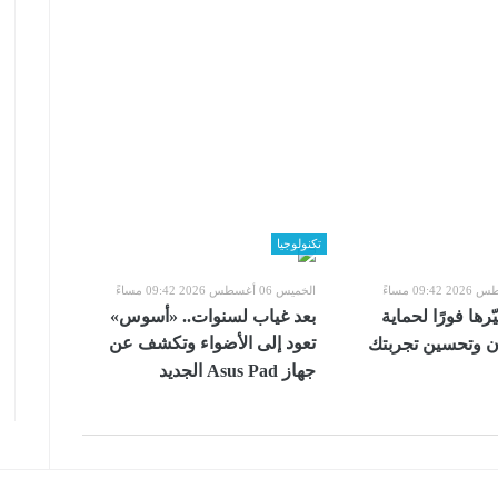
تكنولوجيا
الخميس 06 أغسطس 2026 09:42 مساءً
ّرها فورًا لحماية
بعد غياب لسنوات.. «أسوس»
تعود إلى الأضواء وتكشف عن
ون وتحسين تجربتك
جهاز Asus Pad الجديد