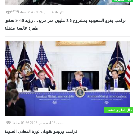
4190
الأربعاء 14 يناير 2026 08:46 صباحاً
ترامب يغزو السعودية بمشروع 2.6 مليون متر مربع… رؤية 2030 تحقق
طفرة عالمية مذهلة!
حال المال والاقتصاد
0
السبت 08 أغسطس 2026 03:36 صباحاً
ترامب وروبيو يقودان ثورة المعادن الحيوية