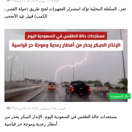
الثلاثاء 11 يونيو 2024 11:16 مساءً
تعز.. السلطة المحلية تؤكد استمرار التجهيزات لفتح طريق (جولة القصر ـ
الكمب) قبيل عيد الأضحى
حال السعودية
10
السبت 08 أغسطس 2026 09:34 صباحاً
مستجدات حالة الطقس في السعودية اليوم: الإنذار المبكر يحذر من
أمطار رعدية وموجة حر قياسية