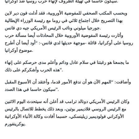
سيكون حاسما في تهيئة الظروف لإنهاء حرب روسيا ضد أوكرانيا.
وبحسب المكتب الصحفي للمفوضية الأوروبية، فقد أدلت فون دير لاين
بهذا التصريح خلال اجتماع ثلاثي في روما مع رئيسة الوزراء الإيطالية
جورجيا ميلوني ونائب الرئيس الأمريكي جيه دي فانس.
وأثارت رئيسة المفوضية الأوروبية خلال المحادثات أيضا مسألة حرب
روسيا على أوكرانيا، قائلة -موجهة حديثها لدي فانس-: “أود أيضا أن أطرح
موضوع أوكرانيا.
ما يجمعنا هو رغبتنا في سلام عادل ودائم وأعلم مدى حرصكم على إنهاء
هذه الحرب وأشكركم على ذلك”.
وأضافت: “المهم الآن هو أن ندفع الأمور قدما، وأعتقد أن الأسبوع المقبل
سيكون حاسما في هذا الصدد”.
وكان الرئيس الأمريكي دونالد ترامب قد أعلن أنه سيتحدث اليوم الاثنين
مع الرئيس الروسي فلاديمير بوتين، وبعد ذلك يخطط للاتصال بالرئيس
الأوكراني فولوديمير زيلينسكي، حسبما أفادت وكالة الأنباء الأوكرانية
يوكرينفورم.