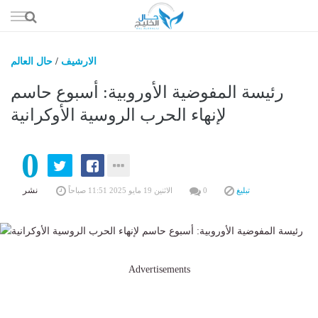
إذهب
الى
المحتوى
الارشيف
/
حال العالم
حال السعو
رئيسة المفوضية الأوروبية: أسبوع حاسم
حال الإما
لإنهاء الحرب الروسية الأوكرانية
حال الري
0
حال الثقافة والفن والمشا
حال المال والاقت
نشر
تبليغ
0
الاثنين 19 مايو 2025 11:51 صباحاً
Advertisements