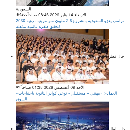
السعودية
الأربعاء 14 يناير 2026 08:46 صباحاً
4200
ترامب يغزو السعودية بمشروع 2.6 مليون متر مربع… رؤية 2030
تحقق طفرة عالمية مذهلة!
حال قطر
الأحد 09 أغسطس 2026 01:38 صباحاً
0
«العمل»: «مهنتي – مستقبلي» توعي كوادر الثانوية باحتياجات
السوق
حال المال