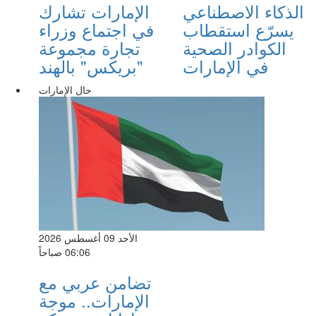
الذكاء الاصطناعي
الإمارات تشارك
يسرّع استقطاب
في اجتماع وزراء
الكوادر الصحية
تجارة مجموعة
في الإمارات
"بريكس" بالهند
حال الإمارات
الأحد 09 أغسطس 2026
06:06 صباحاً
تضامن عربي مع
الإمارات.. موجة