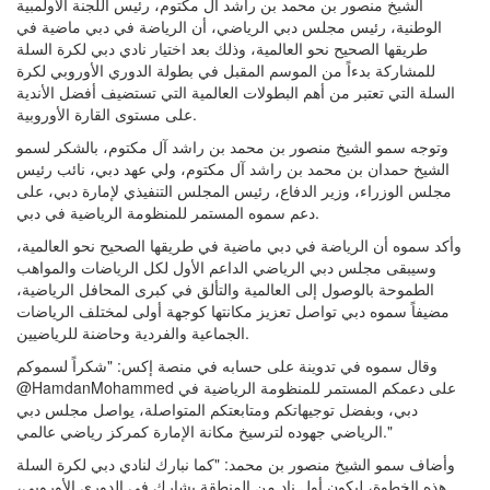
الشيخ منصور بن محمد بن راشد آل مكتوم، رئيس اللجنة الأولمبية
الوطنية، رئيس مجلس دبي الرياضي، أن الرياضة في دبي ماضية في
طريقها الصحيح نحو العالمية، وذلك بعد اختيار نادي دبي لكرة السلة
للمشاركة بدءاً من الموسم المقبل في بطولة الدوري الأوروبي لكرة
السلة التي تعتبر من أهم البطولات العالمية التي تستضيف أفضل الأندية
على مستوى القارة الأوروبية.
وتوجه سمو الشيخ منصور بن محمد بن راشد آل مكتوم، بالشكر لسمو
الشيخ حمدان بن محمد بن راشد آل مكتوم، ولي عهد دبي، نائب رئيس
مجلس الوزراء، وزير الدفاع، رئيس المجلس التنفيذي لإمارة دبي، على
دعم سموه المستمر للمنظومة الرياضية في دبي.
وأكد سموه أن الرياضة في دبي ماضية في طريقها الصحيح نحو العالمية،
وسيبقى مجلس دبي الرياضي الداعم الأول لكل الرياضات والمواهب
الطموحة بالوصول إلى العالمية والتألق في كبرى المحافل الرياضية،
مضيفاً سموه دبي تواصل تعزيز مكانتها كوجهة أولى لمختلف الرياضات
الجماعية والفردية وحاضنة للرياضيين.
وقال سموه في تدوينة على حسابه في منصة إكس: "شكراً لسموكم
@HamdanMohammed على دعمكم المستمر للمنظومة الرياضية في
دبي، وبفضل توجيهاتكم ومتابعتكم المتواصلة، يواصل مجلس دبي
الرياضي جهوده لترسيخ مكانة الإمارة كمركز رياضي عالمي."
وأضاف سمو الشيخ منصور بن محمد: "كما نبارك لنادي دبي لكرة السلة
هذه الخطوة، ليكون أول نادٍ من المنطقة يشارك في الدوري الأوروبي،