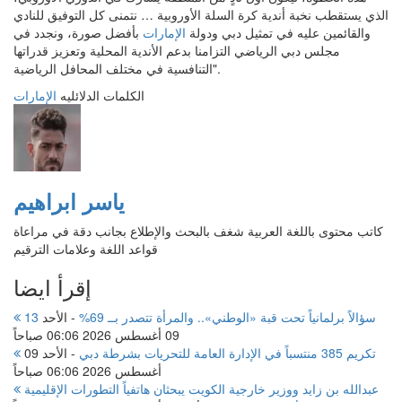
الذي يستقطب نخبة أندية كرة السلة الأوروبية … نتمنى كل التوفيق للنادي
والقائمين عليه في تمثيل دبي ودولة
الإمارات
بأفضل صورة، ونجدد في
مجلس دبي الرياضي التزامنا بدعم الأندية المحلية وتعزيز قدراتها
التنافسية في مختلف المحافل الرياضية".
الكلمات الدلائليه
الإمارات
ياسر ابراهيم
كاتب محتوى باللغة العربية شغف بالبحث والإطلاع بجانب دقة في مراعاة
قواعد اللغة وعلامات الترقيم
إقرأ ايضا
13 سؤالاً برلمانياً تحت قبة «الوطني».. والمرأة تتصدر بــ 69%
-
الأحد
09 أغسطس 2026 06:06 صباحاً
تكريم 385 منتسباً في الإدارة العامة للتحريات بشرطة دبي
-
الأحد 09
أغسطس 2026 06:06 صباحاً
عبدالله بن زايد ووزير خارجية الكويت يبحثان هاتفياً التطورات الإقليمية