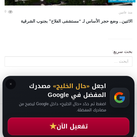
0
منذ عامين
الاثنين.. وضع حجر الأساس لـ “مستشفى الفلاح” بجنوب الشرقية
بحث سريع:
×
اجعل
«حال الخليج»
مصدرك
المفضل في Google
اضغط ثم حدّد «حال الخليج» داخل Google ليصبح من
مصادرك المفضلة.
2026
سياسة الخصوصية
-
حقوق الملكية الفكرية DMCA
-
من نحن
-
فريق التحرير
★
تفعيل الآن
من نحن