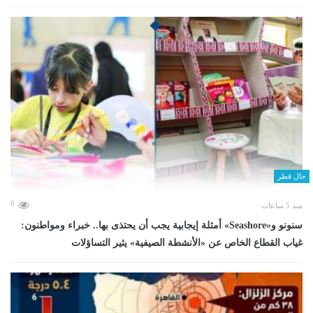
حال قطر
0
منذ 5 ساعات
سنونو و«Seashore» أمثلة إيجابية يجب أن يحتذى بها.. خبراء ومواطنون:
غياب القطاع الخاص عن «الأنشطة الصيفية» يثير التساؤلات