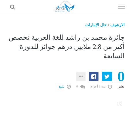
إذهب
الى
المحتوى
الارشيف
/
حال الإمارات
حال السعودية
جائزة محمد بن راشد للغة العربية تخصص
حال الإمارات
أكثر من 2.8 ملايين درهم جوائز للدورة
السابعة
حال الرياضة
حال الثقافة والفن والمشاهير
0
حال المال والاقتصاد
نشر
منذ 3 أعوام
0
تبليغ
2
1/2