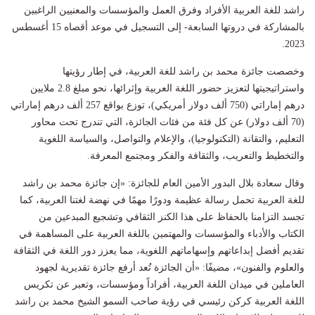
راشد للغة العربية الأفراد وفرق العمل والمؤسسات والمعنيين الراغبين
بالمشاركة في دروتها السابعة- إلى التسجيل في موعد أقصاه 15 أغسطس
2023.
وخصصت جائزة محمد بن راشد للغة العربية، في إطار رؤيتها
واستراتيجيتها لتعزيز حضور اللغة العربية وإثرائها، نحو مبلغ 2.8 ملايين
درهم إماراتي (750 ألف دولار أمريكي)، توزع بواقع 257 ألف درهم إماراتي
(70 ألف دولار) عن كل فئة من فئات الجائزة، التي تندرج تحت محاور
التعليم، والتقانة (التكنولوجيا)، والإعلام والتواصل، والسياسة اللغوية
والتخطيط والتعريب، والثقافة والفكر ومجتمع المعرفة.
وقال سعادة بلال البدور الأمين العام للجائزة: «إن جائزة محمد بن راشد
للغة العربية تحمل رسالة عظيمة ودورًا مهمًا في نهضة لغتنا العربية، كما
تجسد التزامنا بالحفاظ على هذا الكنز الثقافي وتشجيع المبدعين من
الكتاب والأدباء والمؤسسات والمهتمين باللغة العربية على المساهمة في
تقديم أفضل إبداعاتهم وإسهاماتهم اللغوية، مما يعزز دور اللغة في الثقافة
والعلوم والفنون»، مضيفًا: «أن الجائزة تُعد أرفع جائزة تقديرية لجهود
العاملين في ميدان اللغة العربية، أفراداً ومؤسسات، وتعبر عن تكريس
اللغة العربية كركن رئيسي في رؤية صاحب السمو الشيخ محمد بن راشد