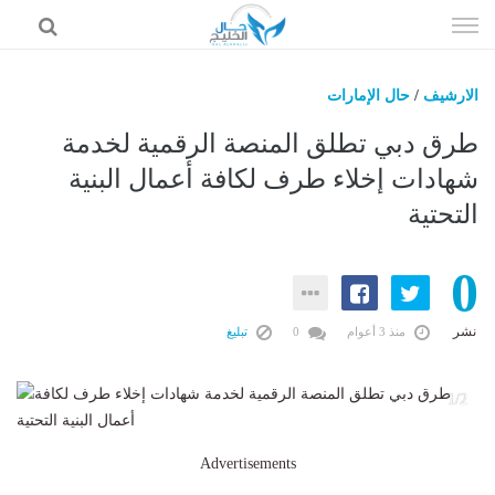
إذهب
الى
المحتوى
الارشيف
/
حال الإمارات
حال السعودية
طرق دبي تطلق المنصة الرقمية لخدمة
حال الإمارات
شهادات إخلاء طرف لكافة أعمال البنية
التحتية
حال الرياضة
حال الثقافة والفن والمشاهير
0
حال المال والاقتصاد
نشر
منذ 3 أعوام
0
تبليغ
2
1/2
Advertisements