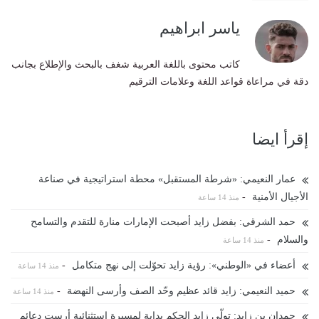
ياسر ابراهيم
كاتب محتوى باللغة العربية شغف بالبحث والإطلاع بجانب
دقة في مراعاة قواعد اللغة وعلامات الترقيم
إقرأ ايضا
عمار النعيمي: «شرطة المستقبل» محطة استراتيجية في صناعة
الأجيال الأمنية
-
منذ 14 ساعة
حمد الشرقي: بفضل زايد أصبحت الإمارات منارة للتقدم والتسامح
والسلام
-
منذ 14 ساعة
أعضاء في «الوطني»: رؤية زايد تحوّلت إلى نهج متكامل
-
منذ 14 ساعة
حميد النعيمي: زايد قائد عظيم وحّد الصف وأرسى النهضة
-
منذ 14 ساعة
حمدان بن زايد: تولّي زايد الحكم بداية لمسيرة استثنائية أرست دعائم