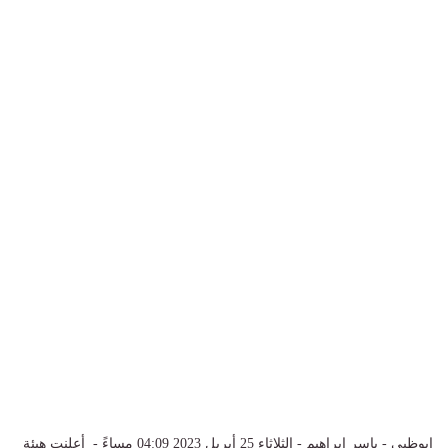
ابوظبي - ياسر ابراهيم - الثلاثاء 25 أبريل 2023 04:09 مساءً - أعلنت هيئة