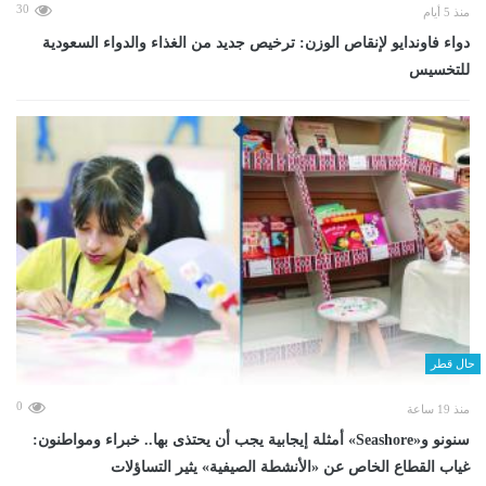
30
منذ 5 أيام
دواء فاوندايو لإنقاص الوزن: ترخيص جديد من الغذاء والدواء السعودية
للتخسيس
حال قطر
0
منذ 19 ساعة
سنونو و«Seashore» أمثلة إيجابية يجب أن يحتذى بها.. خبراء ومواطنون:
غياب القطاع الخاص عن «الأنشطة الصيفية» يثير التساؤلات