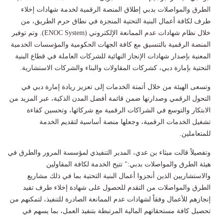
الطرق والمواصلات بدبي إطلاق المنصة الرقمية لخدمة شهادات إخلاء
طرف لكافة أعمال البنية التحتية المنجزة في نطاق حرم الطريق، من
خلال نظام شهادات عدم الممانعة الإلكتروني (ENOC System). وتم توفير
المنصة الرقمية بالتنسيق مع كافة الجهات الحكومية والمؤسسات الخدمية
المعنية بإصدار شهادات الإنجاز النهائية للشركات العاملة في قطاع البنية
التحتية بإمارة دبي، كشركات المقاولات والبناء والشركات الاستشارية.
وتسعى الهيئة من خلال أتمتة الخدمات إلى تعزيز ريادة إمارة دبي في
التحول الرقمي وصدارتها ضمن قائمة أفضل المدن الذكية، عبر المزيد من
الابتكار والتوسع في الشراكات الرقمية مع شركائها، وتحسين كفاءة
تشغيل الخدمات الرقمية، وجعلها منصة أساسية لتقديم الخدمة
للمتعاملين.
وتفصيلاً قالت ميثاء بن عدي، المدير التنفيذي لمؤسسة المرور والطرق في
هيئة الطرق والمواصلات بدبي:" تتيح الخدمة لكافة المقاولين
والاستشاريين الذين أنجزوا أعمال البنية التحتية بما في ذلك مشاريع
الطرق والمواصلات من التقدم للحصول على شهادة إخلاء طرف تفيد
إنجازهم للأعمال وفقاً لشهادات عدم الممانعة الصادرة للتنفيذ، لتمكنهم من
تحصيل كافة مستحقاتهم المالية المرتبطة بتنفيذ العمل، بما يسهم في