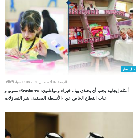
حال قطر
0
الجمعة 07 أغسطس 2026 12:08 صباحاً
سنونو و«Seashore» أمثلة إيجابية يجب أن يحتذى بها.. خبراء ومواطنون:
غياب القطاع الخاص عن «الأنشطة الصيفية» يثير التساؤلات