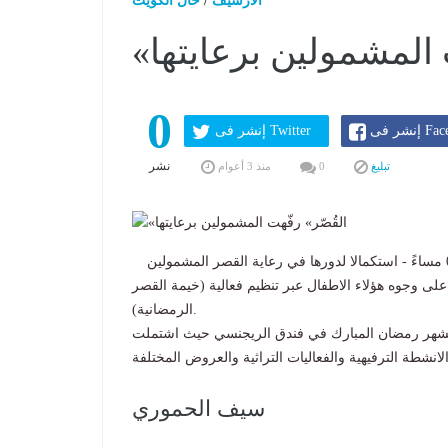
الارشيف
/
حال الكويت
ت المشمولين برعايتها
0
Faceboo
إنشر فى Twitter
نشر
تبليغ
0
منذ 3 أعوام
2/2
كتب ناصر المحيسن - الكويت في السبت 8 أبريل 2023 01:14 مساءً - استكمالا لدورها في رعاية القصر المشمولين
لى وجوه هؤلاء الاطفال عبر تنظيم فعالية (خيمة القصر
الرمضانية).
نها بشهر رمضان المبارك في فندق الريجنسي حيث اشتملت
سيف الحموري