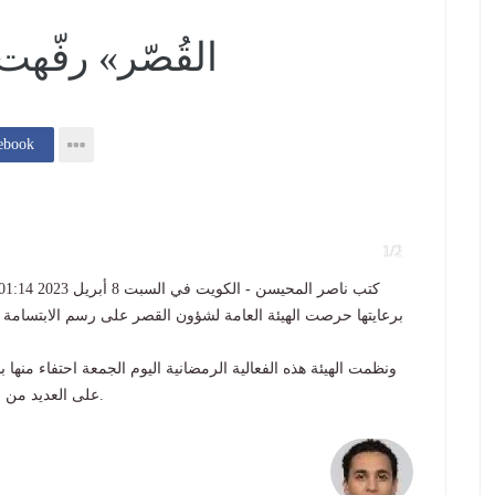
«القُصّر» رفّه
إنشر فى k
1/2
برعايتها حرصت الهيئة العامة لشؤون القصر على رسم الابتسامة ع
ونظمت الهيئة هذه الفعالية الرمضانية اليوم الجمعة احتفاء م
على العديد من الانشطة الترفيهية والفعاليات التراثية والعروض المختلفة.