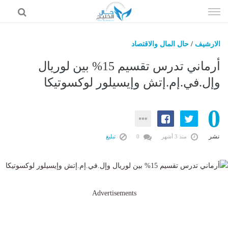
إذهب
الى
المحتوى
الارشيف
/
حال المال والاقتصاد
حال السعودية
أرماني تدرس تقسيم 15% بين لوريال
حال الإمارات
وإل.في.إم.إتش وإيسيلور لوكسوتيكا
حال الرياضة
0
حال الثقافة والفن والمشاهير
حال المال والاقتصاد
نشر
منذ 3 أشهر
0
تبليغ
Advertisements