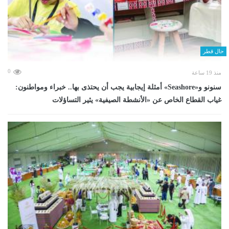
حال قطر
0
منذ 19 ساعة
سنونو و«Seashore» أمثلة إيجابية يجب أن يحتذى بها.. خبراء ومواطنون:
غياب القطاع الخاص عن «الأنشطة الصيفية» يثير التساؤلات