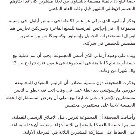
حصة تبلغ 15 بالمئة مقسمة بالتساوي بين ثلاثة مشترين كان قد اختارهم
المصمم الإيطالي الشهير قبل وفاته العام ⁠الماضي.
وذكر أرماني، الذي توفي عن عمر 91 عاما في سبتمبر أيلول، في وصيته
مجموعة إل.في.إم.إتش الفرنسية للسلع ‌الفاخرة وشريكين تجاريين هما
لوريال لمستحضرات التجميل وإيسيلور لوكسوتيكا من بين مشترين
‌مفضلين للحصص في شركته.
وبناء على وصية أرماني ‌الذي أسس المجموعة، يجب أن ‌تتم عملية بيع
حصة ‌أولية تبلغ 15 بالمئة في المجموعة في ​غضون فترة ‌تتراوح بين 12 ​
و18 شهرا من ⁠وفاته.
وذكرت الصحيفة، دون تسمية مصادر، أن الرئيس التنفيذي للمجموعة
جوزيبي مارسوتشي يعد خطة ​عمل ⁠في ⁠وقت اتخذ فيه خطوات لتعيين
مستشارين للإشراف على عملية البيع، على أن ⁠يعرض المستشاران الخطة
الخمسية لاحقا على مستثمرين محتملين.
وأضافت الصحيفة أن المجموعة تدرس، قبل الإطلاق الرسمي للعملية،
تقسيم الحصة البالغة 15 بالمئة إلى ثلاثة أجزاء، ‌مضيفة أن هذا سيساعد
على الحفاظ على مشاركة ​المشترين الثلاثة في المرحلة الأولية.