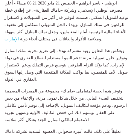
ابوظبي - ياسر ابراهيم - الخميس 21 مايو 2026 06:21 مساءً - أعلن
مصرف أبوظبي الإسلامي، وشركة «داماك العقارية»، عن إطلاق خطة
نوعية للتمويل السكني، صممت لتوفير قدر أكبر من التسهيلات والاستقرار
للراغبين في تملك المنازل. ويهدف الحل التمويلي المتكامل إلى تخفيف
الأعباء المالية الرئيسية أمام المتعاملين، وجعل تملك المنازل أكثر سهولة
.
وملاءمة للأفراد والعائلات في مختلف أنحاء دولة
الإمارات
ويعكس هذا التعاون رؤية مشتركة تهدف إلى تعزيز تجربة تملك المنازل
وتوفير حلول تمويلية مرنة تدعم النمو المستدام للقطاع العقاري في دولة
الإمارات. كما يؤكد التزام الطرفين بتوسيع فرص التملك ودعم الاستقرار
طويل الأمد للمقيمين، بما يواكب المكانة المتقدمة التي وصل إليها السوق
العقاري في الدولة.
وتوفر هذه الخطة لمتعاملي «داماك» مجموعة من المميزات المصممة
لتخفيف العبء المالي، من خلال هياكل تمويل مرنة، والإعفاء من بعض
الرسوم، ودعم مؤقت لتكاليف التمويل، بالإضافة إلى توفير تأمين تكافلي
على العقار. ويسهم ذلك في خفض التكاليف الأولية وتسهيل تجربة
الانضمام لمالكي المنازل الجدد بشكل أكثر سلاسة.
تعليقاً على ذلك، قالت أميرة سجواني، العضوة المنتدبة لشركة داماك