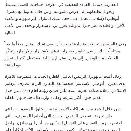
العقارية: «تتمثل القيادة الحقيقية في معرفة احتياجات العملاء مسبقاً،
وتحويل تطلعاتهم إلى فرص ملموسة. ومن خلال تعاوننا مع مصرف
أبوظبي الإسلامي، نعمل على جعل تملك المنازل أكثر سهولة وملاءمة
للأفراد والعائلات عبر حلول تمويلية تعزز من الاستقرار وتخفف من الأعباء
المالية.
وفي عالم يشهد تحولات متسارعة، يجب أن يبقى تملك المنزل هدفاً واضحاً
ومتاحاً، لذلك نواصل تطوير مسارات تدعم الاستقرار والازدهار، وتمكّن
العائلات من الوصول إلى منزل يمثل لهم بداية لمستقبل أكثر استقرار
وطمأنينة».
وقال أميت مالهوترا، الرئيس العالمي لقطاع الخدمات المصرفية للأفراد
لدى مصرف أبوظبي الإسلامي: «يجسد هذا التعاون التزام مصرف أبوظبي
الإسلامي بإعادة صياغة تجربة المتعاملين ضمن رؤيته لعام 2035، من خلال
تقديم حلول أكثر سرعة وكفاءة وارتباطاً باحتياجاتهم الفعلية.
ومن خلال الجمع بين الشراكات الاستراتيجية والحلول المتقدمة، بما في
ذلك تجربة التسجيل الرقمي الجديدة التي أطلقها المصرف، والتي
اختصرت زمن التقديم على التمويل السكني من أيام إلى دقائق، يواصل
المصرف ترجمة رؤيته لأن يكون المصرف الإسلامي الأكثر ابتكاراً على