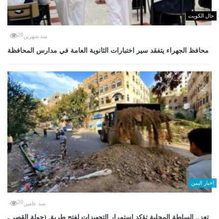
حال الكويت
20
منذ شهرين
محافظ الجهراء يتفقد سير اختبارات الثانوية العامة في مدارس المحافظة
اخبار اليمن
20
منذ عامين
تعز.. السلطة المحلية تؤكد استمرار التجهيزات لفتح طريق (جولة القصر ـ