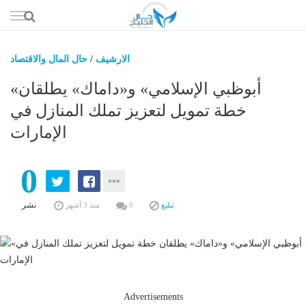
إذهب
الى
المحتوى
الارشيف
/
حال المال والاقتصاد
حال السعو
«أبوظبي الإسلامي» و«داماك» يطلقان
حال الإما
خطة تمويل لتعزيز تملك المنازل في
الإمارات
حال الري
حال الثقافة والفن والمشا
0
حال المال والاقت
نشر
تبليغ
0
منذ 3 أشهر
Advertisements