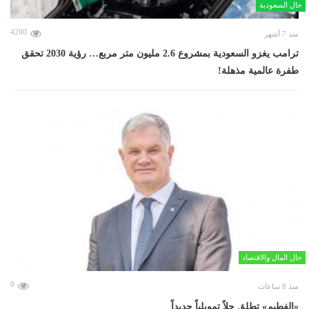
حال السعودية
4200
منذ 7 أشهر
ترامب يغزو السعودية بمشروع 2.6 مليون متر مربع… رؤية 2030 تحقق
طفرة عالمية مذهلة!
حال المال والاقتصاد
0
منذ 8 ساعات
«الفطيم» تطلق حلاً تمويلياً جديداً