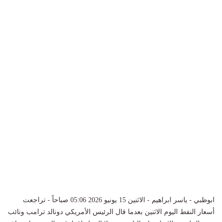
ابوظبي - ياسر ابراهيم - الاثنين 15 يونيو 2026 05:06 صباحاً - تراجعت
أسعار ‌النفط ال​يوم الاثنين بعدما قال الرئيس الأمريكي دونالد ترامب ⁠ونائب