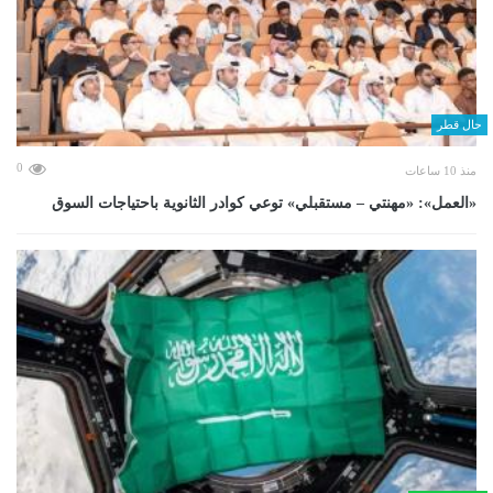
حال قطر
0
منذ 10 ساعات
«العمل»: «مهنتي – مستقبلي» توعي كوادر الثانوية باحتياجات السوق