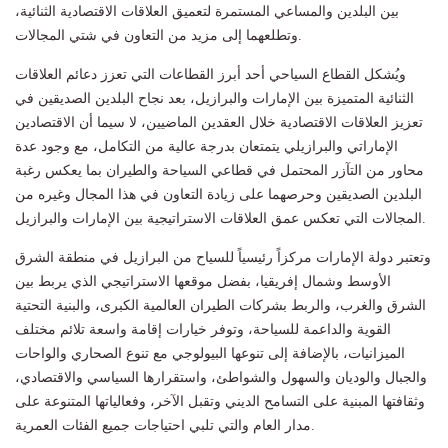
بين البلدين والمساعي المستمرة لتعميق العلاقات الاقتصادية الثنائية،
وتطلعهما إلى مزيد من التعاون في شتي المجالات.
ويُشكل القطاع السياحي أحد أبرز القطاعات التي تعزز دعائم العلاقات
الثنائية المتميزة بين الإمارات والبرازيل، بعد نجاح البلدين الصديقين في
تعزيز العلاقات الاقتصادية خلال العقدين الماضيين، لا سيما أن الاقتصادين
الإماراتي والبرازيلي يتمتعان بدرجة عالية من التكامل، مع وجود عدة
محاور من التآزر المحتمل في قطاعي السياحة والطيران بما يعكس رغبة
البلدين الصديقين وحرصهما على زيادة التعاون في هذا المجال وغيره من
المجالات التي تعكس عمق العلاقات الاستراتيجية بين الإمارات والبرازيل.
وتعتبر دولة الإمارات مركزاً رئيسياً للسياح من البرازيل في منطقة الشرق
الأوسط وشمال إفريقيا، بفضل موقعها الاستراتيجي الذي يربط بين
الشرق والغرب، والربط بشركات الطيران العالمية الكبرى، والبنية التحتية
القوية والداعمة للسياحة، وتوفر خيارات إقامة واسعة تلائم مختلف
الميزانيات، بالإضافة إلى تنوعها البيولوجي مع تنوع الصحاري والواحات
والجبال والوديان والسهول والشواطئ، واستقرارها السياسي والاقتصادي،
وثقافتها المبنية على التسامح الديني وتقبل الآخر، وفعالياتها المتنوعة على
مدار العام والتي تلبي احتياجات جميع الفئات العمرية.