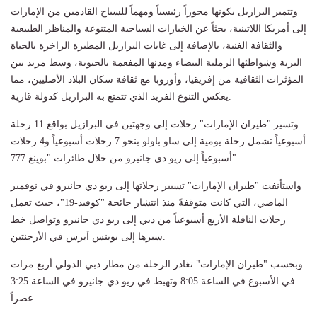
وتتميز البرازيل بكونها محوراً رئيسياً ومهماً للسياح القادمين من الإمارات
إلى أمريكا اللاتينية، بحثاً عن الخيارات السياحية المتنوعة والمناظر الطبيعية
والثقافة الغنية، بالإضافة إلى غابات البرازيل المطيرة الزاخرة بالحياة
البرية وشواطئها الرملية البيضاء ومدنها المفعمة بالحيوية، وسط مزيد بين
المؤثرات الثقافية من إفريقيا، وأوروبا مع ثقافة سكان البلاد الأصليين، مما
يعكس التنوع الفريد الذي تتمتع به البرازيل كدولة قارية.
وتسير "طيران الإمارات" رحلات إلى وجهتين في البرازيل بواقع 11 رحلة
أسبوعياً تشمل رحلة يومية إلى ساو باولو بنحو 7 رحلات أسبوعياً و4 رحلات
أسبوعياً إلى ريو دي جانيرو من خلال طائرات "بوينغ 777".
واستأنفت "طيران الإمارات" تسيير رحلاتها إلى ريو دي جانيرو في نوفمبر
الماضي، التي كانت متوقفةً منذ انتشار جائحة "كوفيد-19"، حيث تعمل
رحلات الناقلة الأربع أسبوعياً من دبي إلى ريو دي جانيرو وتواصل خط
سيرها إلى بوينس آيرس في الأرجنتين.
وبحسب "طيران الإمارات" تغادر الرحلة من مطار دبي الدولي أربع مرات
في الأسبوع في الساعة 8:05 وتهبط في ريو دي جانيرو في الساعة 3:25
عصراً.