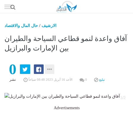
إذهب
الى
المحتوى
الارشيف
/
حال المال والاقتصاد
حال السعو
آفاق واعدة لنمو قطاعي السياحة والطيران
حال الإما
بين الإمارات والبرازيل
حال الري
0
حال الثقافة والفن والمشا
حال المال والاقت
نشر
تبليغ
0
الأحد 16 أبريل 2023 08:48 صباحاً
1/2
Advertisements