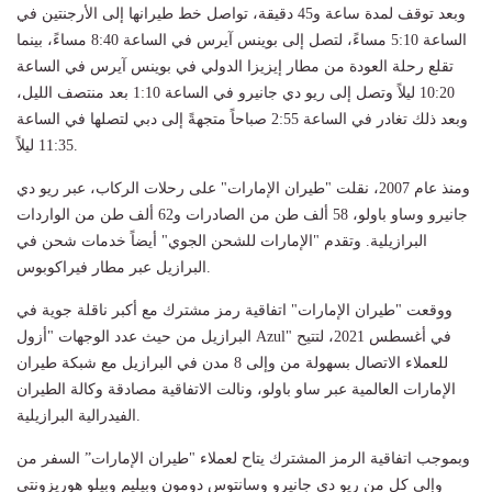
وبعد توقف لمدة ساعة و45 دقيقة، تواصل خط طيرانها إلى الأرجنتين في
الساعة 5:10 مساءً، لتصل إلى بوينس آيرس في الساعة 8:40 مساءً، بينما
تقلع رحلة العودة من مطار إيزيزا الدولي في بوينس آيرس في الساعة
10:20 ليلاً وتصل إلى ريو دي جانيرو في الساعة 1:10 بعد منتصف الليل،
وبعد ذلك تغادر في الساعة 2:55 صباحاً متجهةً إلى دبي لتصلها في الساعة
11:35 ليلاً.
ومنذ عام 2007، نقلت "طيران الإمارات" على رحلات الركاب، عبر ريو دي
جانيرو وساو باولو، 58 ألف طن من الصادرات و62 ألف طن من الواردات
البرازيلية. وتقدم "الإمارات للشحن الجوي" أيضاً خدمات شحن في
البرازيل عبر مطار فيراكوبوس.
ووقعت "طيران الإمارات" اتفاقية رمز مشترك مع أكبر ناقلة جوية في
البرازيل من حيث عدد الوجهات "أزول Azul" في أغسطس 2021، لتتيح
للعملاء الاتصال بسهولة من وإلى 8 مدن في البرازيل مع شبكة طيران
الإمارات العالمية عبر ساو باولو، ونالت الاتفاقية مصادقة وكالة الطيران
الفيدرالية البرازيلية.
وبموجب اتفاقية الرمز المشترك يتاح لعملاء "طيران الإمارات” السفر من
وإلى كل من ريو دي جانيرو وسانتوس دومون وبيليم وبيلو هوريزونتي