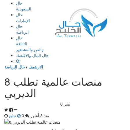
إذهب
حال
الى
السعودية
المحتوى
حال
الإمارات
حال
الرياضة
حال
الثقافة
والفن والمشاهير
حال المال والاقتصاد
الارشيف
/
حال الرياضة
8 منصات عالمية تطلب
الديربي
0
نشر
منذ 3 أشهر
0
تبليغ