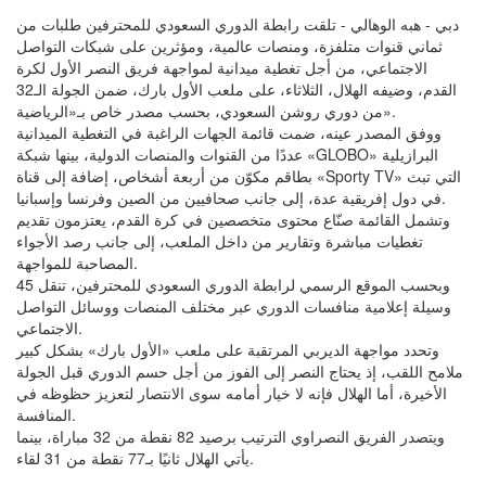
دبي - هبه الوهالي - تلقت رابطة الدوري السعودي للمحترفين طلبات من
ثماني قنوات متلفزة، ومنصات عالمية، ومؤثرين على شبكات التواصل
الاجتماعي، من أجل تغطية ميدانية لمواجهة فريق النصر الأول لكرة
القدم، وضيفه الهلال، الثلاثاء، على ملعب الأول بارك، ضمن الجولة الـ32
من دوري روشن السعودي، بحسب مصدر خاص بـ«الرياضية».
ووفق المصدر عينه، ضمت قائمة الجهات الراغبة في التغطية الميدانية
عددًا من القنوات والمنصات الدولية، بينها شبكة «GLOBO» البرازيلية
بطاقم مكوّن من أربعة أشخاص، إضافة إلى قناة «Sporty TV» التي تبث
في دول إفريقية عدة، إلى جانب صحافيين من الصين وفرنسا وإسبانيا.
وتشمل القائمة صنّاع محتوى متخصصين في كرة القدم، يعتزمون تقديم
تغطيات مباشرة وتقارير من داخل الملعب، إلى جانب رصد الأجواء
المصاحبة للمواجهة.
وبحسب الموقع الرسمي لرابطة الدوري السعودي للمحترفين، تنقل 45
وسيلة إعلامية منافسات الدوري عبر مختلف المنصات ووسائل التواصل
الاجتماعي.
وتحدد مواجهة الديربي المرتقبة على ملعب «الأول بارك» بشكل كبير
ملامح اللقب، إذ يحتاج النصر إلى الفوز من أجل حسم الدوري قبل الجولة
الأخيرة، أما الهلال فإنه لا خيار أمامه سوى الانتصار لتعزيز حظوظه في
المنافسة.
ويتصدر الفريق النصراوي الترتيب برصيد 82 نقطة من 32 مباراة، بينما
يأتي الهلال ثانيًا بـ77 نقطة من 31 لقاء.