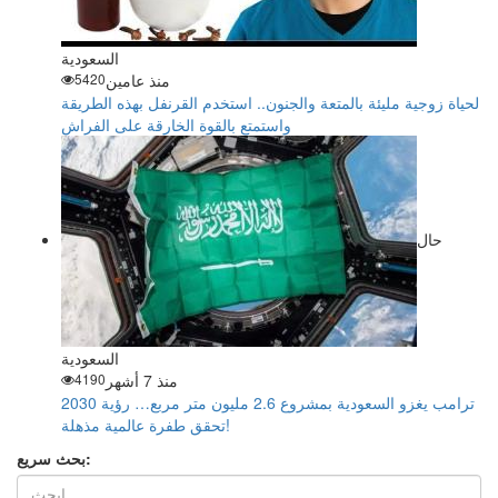
السعودية
منذ عامين
5420
لحياة زوجية مليئة بالمتعة والجنون.. استخدم القرنفل بهذه الطريقة
واستمتع بالقوة الخارقة على الفراش
حال
السعودية
منذ 7 أشهر
4190
ترامب يغزو السعودية بمشروع 2.6 مليون متر مربع… رؤية 2030
تحقق طفرة عالمية مذهلة!
بحث سريع: