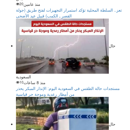
منذ عامين
20
تعز.. السلطة المحلية تؤكد استمرار التجهيزات لفتح طريق (جولة
القصر ـ الكمب) قبيل عيد الأضحى
حال
السعودية
منذ 8 ساعات
10
مستجدات حالة الطقس في السعودية اليوم: الإنذار المبكر يحذر
من أمطار رعدية وموجة حر قياسية
حال