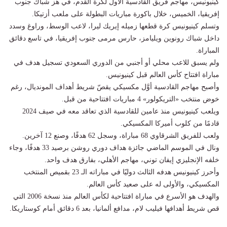
كينيونيس، مهاجم فريق القادسية الأول لكرة القدم، في هز شباك جنوب
إفريقيا، الخميس، خلال باكورة مباريات البطولة على ملعب أزتيكا.
وتسلم كينيونيس كرة قطعها زميله إيريك ليرا، لاعب الوسط، وراوغ وسدد
داخل شباك رونوين ويليامز، حارس مرمى جنوب إفريقيا، في تاسع دقائق
المباراة.
ولم يسبق للاعب محلي أو أجنبي من الدوري السعودي تسجيل هدف في
مباراة افتتاح كأس العالم قبل كينيونيس.
وأصبح مهاجم القادسية أوَّل مكسيكي يقصّ شريط أهداف المونديال، رغم
خوض منتخب «التريكولور» 4 مباريات افتتاحية من قبل.
ويلعب كينيونيس منذ عامين للقادسية الذي تعاقد معه في صيف 2024
قادمًا من كلوب أميركا المكسيكي.
ولعب للفريق الشرقاوي 68 مباراة، وسجل 62 هدفًا، وصنع 12 آخرين.
ونال في الموسم الماضي جائزة هداف دوري روشن برصيد 33 هدفًا، وجاء
خلفه الإنجليزي إيفان توني، مهاجم الأهلي، بفارق هدف واحد.
وأحرز كينيونيس هدفه الثالث دوليًا في مباراته الـ 23 بقميص المنتخب
المكسيكي، والأولى له على صعيد كأس العالم.
والهدف هو الأسرع في مباراة افتتاحية لكأس العالم منذ نسخة 2006 التي
قص شريط أهدافها فيليب لام، مدافع ألمانيا، بعد 6 دقائق أمام كوستاريكا.