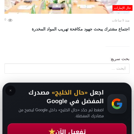
حال الإمارات
0
منذ 9 ساعات
اجتماع مشترك يبحث جهود مكافحة تهريب المواد المخدرة
بحث سريع:
×
اجعل
«حال الخليج»
مصدرك
المفضل في Google
اضغط ثم حدّد «حال الخليج» داخل Google ليصبح من
مصادرك المفضلة.
2026
سياسة الخصوصية
-
حقوق الملكية الفكرية DMCA
-
من نحن
-
فريق التحرير
★
تفعيل الآن
من نحن