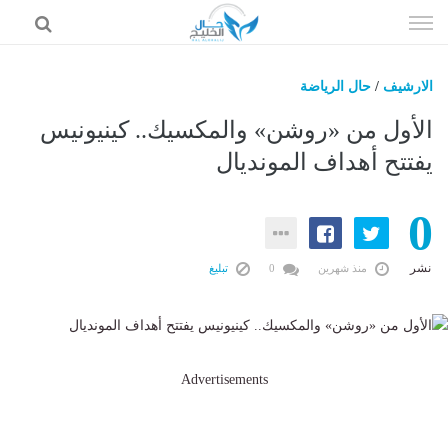
إذهب
الى
المحتوى
الارشيف
/
حال الرياضة
حال السعودية
الأول من «روشن» والمكسيك.. كينيونيس
حال الإمارات
يفتتح أهداف المونديال
حال الرياضة
0
حال الثقافة والفن والمشاهير
حال المال والاقتصاد
نشر
منذ شهرين
0
تبليغ
Advertisements