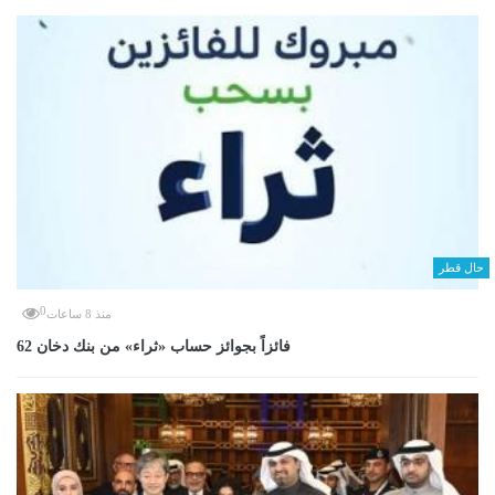
حال قطر
0
منذ 8 ساعات
62 فائزاً بجوائز حساب «ثراء» من بنك دخان