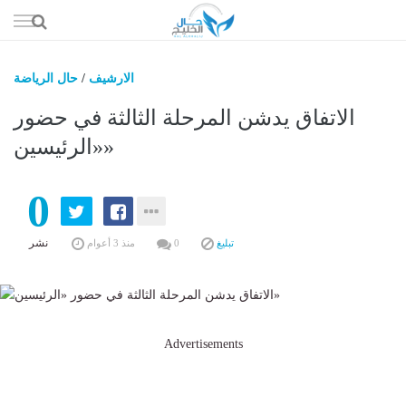
إذهب
الى
المحتوى
الارشيف
/
حال الرياضة
حال السعو
الاتفاق يدشن المرحلة الثالثة في حضور
حال الإما
«الرئيسين»
حال الري
0
حال الثقافة والفن والمشا
حال المال والاقت
نشر
تبليغ
0
منذ 3 أعوام
Advertisements