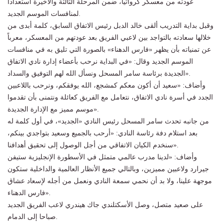
عودته من معسكر كرواتيا، ضمن المرحلة الثالثة والأخيرة استعدادا
لمنافسات الموسم الجديد.
وقبل بداية التدريب ألقى خالد الدبل رئيس الاتفاق السابق، كلمة أبدى من
خلالها سعادته بالتواجد بين لاعبي الفريق بعد عودتهم من المعسكر، معرباً
عن تمنياته بأن يظهر «فارس الدهناء» بالصورة التي تليق به في منافسات
الموسم الجديد وقال: «في البداية نرحب بأعضاء إدارة نادي الاتفاق
الجديدة برئاسة سامر المسحل ونسأل الله لهم التوفيق والسداد».
وأضاف: «سعيد أن أكون معكم كمشجع، الله يوفقكم، ونرحب باللاعبين
الجدد في أسرة نادي الاتفاق، نتعامل مع الفريق كعائلة ونتمنى بأن تقدموا
موسم مميز مع الإدارة الجديدة».
من جانبه تحدث سامر المسحل رئيس النادي «الجديد»، في أول كلمة له
بعد استلام دفة رئاسة النادي: «أرحب بالجميع وسعيد بتواجدي بينكم،
سنخدم الكيان الاتفاقي من أجل الوصول إلى تحقيق أهدافنا».
وأضاف: «لدينا مدرب عالمي متمثل في الأسطورة الإنجليزية ستيفن
جيرارد ولاعبين مميزين، وبالتالي جميع الأنظار العالمية والداخلية ستكون
موجهة علينا، ولا بد أن نحمي سمعة النادي ونعمل من أجله لإسعاد عشاق
فارس الدهناء».
على صعيد متصل، وصل الأسكتلندي جاك هيندري لاعب الفريق الجديد
صباحا إلى الدمام.