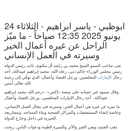
ابوظبي - ياسر ابراهيم - الثلاثاء 24
يونيو 2025 12:35 صباحاً - ما ميّز
الراحل عن غيره أعمال الخير
وسيرته في العمل الإنساني
نعى صاحب السمو الشيخ محمد بن راشد آل مكتوم، نائب رئيس الدولة
رئيس مجلس الوزراء حاكم دبي، رعاه الله، محمد إبراهيم عبيدالله، أحد
رجال
الإمارات
المخلصين، ورجل اقتصاد وأعمال، الذي توفّي إلى رحمة
الله تعالى أمس.
وقال سموه عبر حسابه على منصة «إكس»: «رحم الله محمد إبراهيم
عبيدالله.. أحد رجال الإمارات المخلصين، ورجل اقتصاد وأعمال.
ما ميزه عن غيره هي أعمال الخير، وسيرته في مجال العمل الإنساني،
وخاصة إنشاء المستشفيات والمراكز الصحية وبناء المساجد، ومشاريعه
الخيرية في داخل وخارج الدولة.
ذهب الجسد وبقي الخير والأثر والسيرة الطيبة ودعوات الناس. ربحت