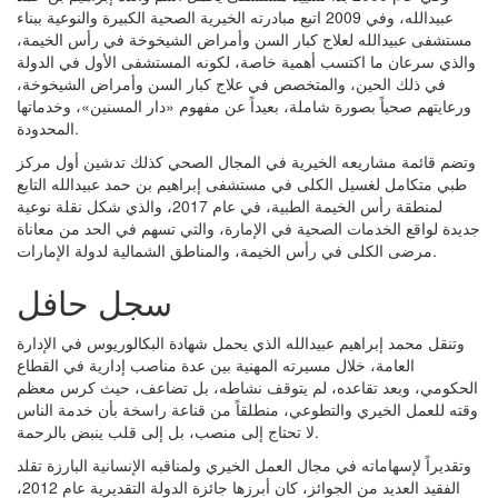
عبيدالله، وفي 2009 اتبع مبادرته الخيرية الصحية الكبيرة والنوعية ببناء
مستشفى عبيدالله لعلاج كبار السن وأمراض الشيخوخة في رأس الخيمة،
والذي سرعان ما اكتسب أهمية خاصة، لكونه المستشفى الأول في الدولة
في ذلك الحين، والمتخصص في علاج كبار السن وأمراض الشيخوخة،
ورعايتهم صحياً بصورة شاملة، بعيداً عن مفهوم «دار المسنين»، وخدماتها
المحدودة.
وتضم قائمة مشاريعه الخيرية في المجال الصحي كذلك تدشين أول مركز
طبي متكامل لغسيل الكلى في مستشفى إبراهيم بن حمد عبيدالله التابع
لمنطقة رأس الخيمة الطبية، في عام 2017، والذي شكل نقلة نوعية
جديدة لواقع الخدمات الصحية في الإمارة، والتي تسهم في الحد من معاناة
مرضى الكلى في رأس الخيمة، والمناطق الشمالية لدولة الإمارات.
سجل حافل
وتنقل محمد إبراهيم عبيدالله الذي يحمل شهادة البكالوريوس في الإدارة
العامة، خلال مسيرته المهنية بين عدة مناصب إدارية في القطاع
الحكومي، وبعد تقاعده، لم يتوقف نشاطه، بل تضاعف، حيث كرس معظم
وقته للعمل الخيري والتطوعي، منطلقاً من قناعة راسخة بأن خدمة الناس
لا تحتاج إلى منصب، بل إلى قلب ينبض بالرحمة.
وتقديراً لإسهاماته في مجال العمل الخيري ولمناقبه الإنسانية البارزة تقلد
الفقيد العديد من الجوائز، كان أبرزها جائزة الدولة التقديرية عام 2012،