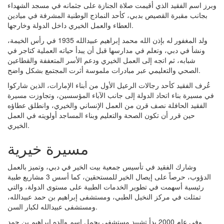
وبرز اسم الفقيد الذي أقيمت صلاة الجنازة على جثمانه في مسجد الشهداء
بجانب مقبرة القصيص بدبي، كأحد النماذج الوطنية المشرفة في ميادين
العطاء والعمل الخيري داخل الدولة وخارجها.
ولد المغفور له بإذن الله محمد إبراهيم عبيدالله 1935 في رأس الخيمة،
ونشأ في دبي، وتعلم في مدارسها قبل أن يبدأ حياته العملية كتاجر في
شبابه، ثم اتجه إلى العمل الخيري ودعم الأسر المتعففة والقطاعين
الصحي والتعليمي عبر مبادرات ملموسة أثرت المجتمع بشكل واضح.
عُرف الفقيد كأحد رجالات الرعيل الأول من أبناء الإمارات، الذين شاركوا
في مسيرة بناء اتحاد الدولة إلى جانب الآباء المؤسسين، وتجاوزت مسيرة
الفقيد الحافلة نصف قرن من العمل الإنساني والخيري، وانطلق عطاؤه
حين قرر أن تكون الصحة والتعليم وبناء المساجد أولويته في العمل
الخيري.
مسيرة خيرية
وشارك الفقيد في تأسيس جمعية بيت الخير في دبي، وتميز بالعمل
الدؤوب، حرصاً على إيصال الخير للمستحقين، كما أسس 3 مشاريع طبية
رئيسية أسهمت في تطوير الخدمات الطبية على مستوى الدولة، والتي
تمثلت في مركز النخيل الطبي، ومستشفى إبراهيم بن حمد عبيدالله،
ومستشفى عبيدالله لكبار السن.
وفي عام 2000 بدأ تشييد مستشفى يحمل اسم والده إبراهيم بن حمد