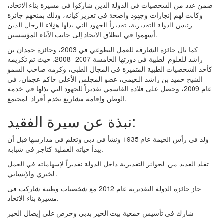
ضمن عدد من الشخصيات في الدولة الذين شاركوا في مسيرة بناء الاتحاد،
وكانت لهم إنجازات وجهود واضحة في تعزيز كيانه، وذلك بمنحهم جائزة
رئيس الدولة التقديرية، تقديراً للجهود التي بذلها هؤلاء الرجال الذين
أسهموا في انطلاق الاتحاد إلى جانب الآباء المؤسسين.
كما نال جائزة الشارقة للعمل التطوعي في 2003، وجائزة حمدان بن
راشد للعلوم الطبية في دورتها الخامسة 2007- 2008، حيث تم تكريمه
كأحد الشخصيات الطبية المتميزة في المجال الطبي، وكرمه صاحب السمو
الشيخ حميد بن راشد النعيمي، عضو المجلس الأعلى حاكم عجمان، في
عام 2009، وحصل على قلادة القاسمي تقديراً للجهود التي بذلها في خدمة
الوطن وإقامة مشاريع تخدم أفراد المجتمع.
نبذة عن سيرة الفقيد:
ولد في رأس الخيمة عام 1935 ونشأ في دبي وتعلم في مدارسها قبل أن
يبدأ حياته العملية كتاجر في شبابه.
تقلد العديد من الجوائز التقديرية داخل الدولة تقديراً لإسهاماته في العمل
الخيري والإنساني.
حاز جائزة الدولة التقديرية عام 2012 مع شخصيات وطنية شاركت في
مسيرة بناء الاتحاد.
شارك في تأسيس جمعية بيت الخير بدبي وحرص على إيصال الخير