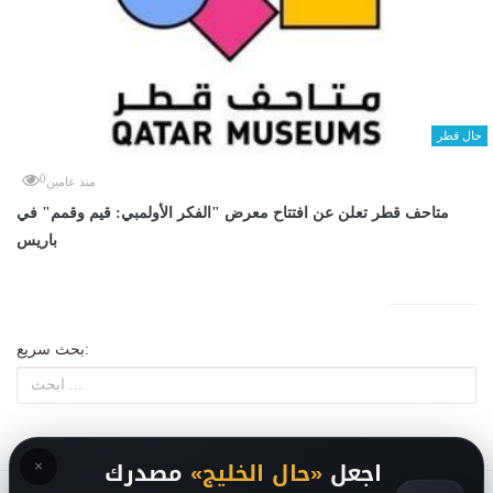
حال قطر
0
منذ عامين
متاحف قطر تعلن عن افتتاح معرض "الفكر الأولمبي: قيم وقمم" في
باريس
بحث سريع:
×
اجعل
«حال الخليج»
مصدرك