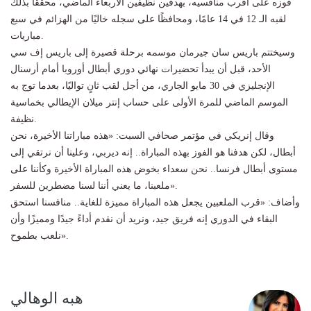
فوزه على أقرب منافسيه، بهدفين نظيفين الأربعاء الماضي، محققًا بذلك
لقبه الـ 12 في 14 عامًا، ومحافظًا على سجله خاليًا من الهزائم في سبع
مباريات.
وسيختتم باريس سان جيرمان موسمه برحلة قصيرة إلى باريس إف سي
الأحد، قبل أن يبدأ تحضيرات نهائي دوري أبطال أوروبا أمام أرسنال
الإنجليزي في 30 مايو الجاري، من أجل لقب ثانٍ تواليًا، بعدما توج به
الموسم الماضي للمرة الأولى على حساب إنتر ميلان الإيطالي بخماسية
نظيفة.
وقال إنريكي في مؤتمر صحافي السبت: «هذه مباراتنا الأخيرة، نحن
أبطال، لكن هدفنا هو الفوز بهذه المباراة.. إنه ديربي، وعلينا أن نرتقي إلى
مستوى أبطال فرنسا.. نحن سعداء بخوض هذه المباراة الأخيرة وكأننا على
ملعبنا، ما يعني أننا لسنا مضطرين للسفر».
وأضاف: «قرب الملعبين يجعل هذه المباراة مميزة للغاية.. منافسنا استحق
البقاء في الدوري إنه فريق جيد، ونريد أن نقدم أداءً جيدًا ومميزًا وأن
نلعب بطموح».
هبه الوهالي