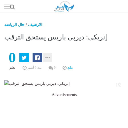
إذهب
الى
المحتوى
الارشيف
/
حال الرياضة
حال السعو
إنريكي: ديربي باريس يستحق الترقب
حال الإما
0
حال الري
حال الثقافة والفن والمشا
نشر
تبليغ
0
منذ 3 أشهر
حال المال والاقت
2
1/2
Advertisements