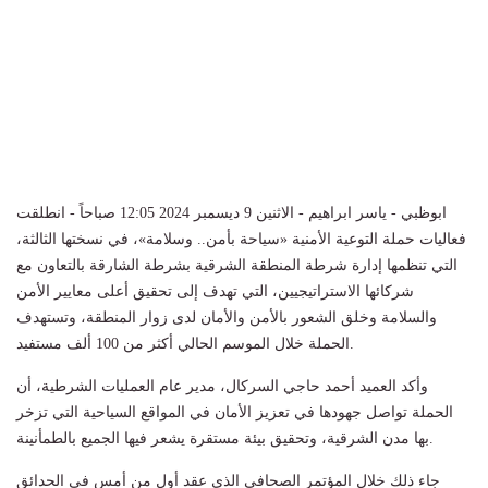
ابوظبي - ياسر ابراهيم - الاثنين 9 ديسمبر 2024 12:05 صباحاً - انطلقت
فعاليات حملة التوعية الأمنية «سياحة بأمن.. وسلامة»، في نسختها الثالثة،
التي تنظمها إدارة شرطة المنطقة الشرقية بشرطة الشارقة بالتعاون مع
شركائها الاستراتيجيين، التي تهدف إلى تحقيق أعلى معايير الأمن
والسلامة وخلق الشعور بالأمن والأمان لدى زوار المنطقة، وتستهدف
الحملة خلال الموسم الحالي أكثر من 100 ألف مستفيد.
وأكد العميد أحمد حاجي السركال، مدير عام العمليات الشرطية، أن
الحملة تواصل جهودها في تعزيز الأمان في المواقع السياحية التي تزخر
بها مدن الشرقية، وتحقيق بيئة مستقرة يشعر فيها الجميع بالطمأنينة.
جاء ذلك خلال المؤتمر الصحافي الذي عقد أول من أمس في الحدائق