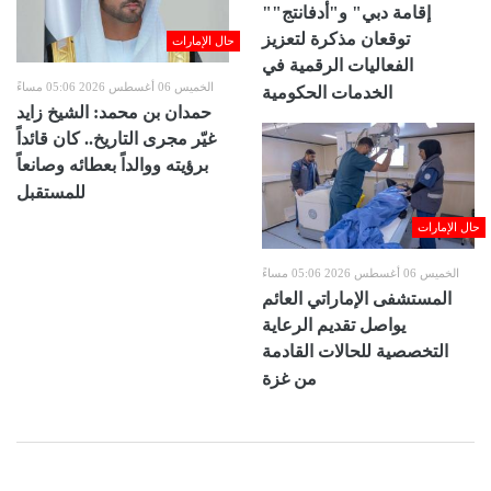
"إقامة دبي" و"أدفانتج"
توقعان مذكرة لتعزيز
حال الإمارات
الفعاليات الرقمية في
الخميس 06 أغسطس 2026 05:06 مساءً
الخدمات الحكومية
حمدان بن محمد: الشيخ زايد
غيّر مجرى التاريخ.. كان قائداً
برؤيته ووالداً بعطائه وصانعاً
للمستقبل
حال الإمارات
الخميس 06 أغسطس 2026 05:06 مساءً
المستشفى الإماراتي العائم
يواصل تقديم الرعاية
التخصصية للحالات القادمة
من غزة