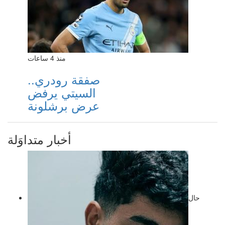
منذ 4 ساعات
صفقة رودري..
السيتي يرفض
عرض برشلونة
أخبار متداوَلة
حال