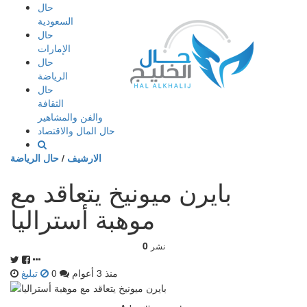
إذهب
حال
الى
السعودية
المحتوى
حال
الإمارات
حال
الرياضة
حال
الثقافة
والفن والمشاهير
حال المال والاقتصاد
الارشيف
/
حال الرياضة
بايرن ميونيخ يتعاقد مع
موهبة أستراليا
0
نشر
منذ 3 أعوام
0
تبليغ