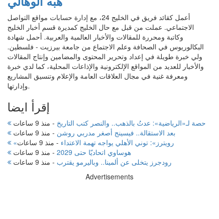
هبه الوهالي
أعمل كقائد فريق في الخليج 24، مع إدارة حسابات مواقع التواصل
الاجتماعي. عملت من قبل مع حال الخليج كمديرة قسم أخبار الخليج
وكاتبة ومحررة للمقالات والأخبار العالمية والعربية. أحمل شهادة
البكالوريوس في الصحافة وعلم الاجتماع من جامعة بيرزيت - فلسطين.
ولي خبرة طويلة في إعداد وتحرير المحتوى والمضامين وإنتاج المقالات
والأخبار للعديد من المواقع الإلكترونية والإذاعات المحلية، كما لدي خبرة
ومعرفة غنية في مجال العلاقات العامة والإعلام وتنسيق المشاريع
وإدارتها.
إقرأ ايضا
حصة لـ«الرياضية»: عدتُ بالذهب.. والنصر كتب التاريخ
-
منذ 9 ساعات
بعد الاستقالة.. فيسينج أصغر مدربي روشن
-
منذ 9 ساعات
«رويترز»: توني الأهلي يواجه تهمة الاعتداء
-
منذ 9 ساعات
هوساوي اتحاديّا حتى 2029
-
منذ 9 ساعات
رودجرز يتخلى عن ألمينا.. وباليرمو يقترب
-
منذ 9 ساعات
Advertisements