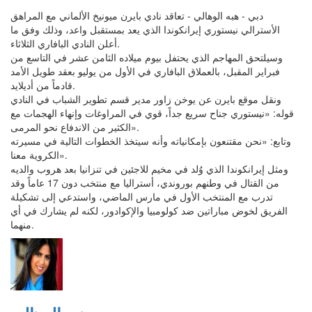
دبي - هبه الوهالي - تعاقد نادي بايرن ميونيخ الألماني مع المراهق
الأسترالي نيستوري إيرانكوندا الذي يعد بمستقبل واعد، وذلك وفق ما
أعلن النادي البافاري الثلاثاء.
وسيلتحق المهاجم الذي يحتفل بيوم ميلاده الثامن عشر في التاسع من
فبراير المقبل، بالعملاق البافاري في الأول من يوليو بعقد طويل الأمد
قادماً من أديلايد.
ونقل موقع بايرن عن يوخن زاور مدير قسم تطوير الشباب في النادي
قوله: «نيستوري جناح سريع جداً، قوي في المراوغات وإنهاء الهجمات مع
الكثير من الاندفاع نحو المرمى».
وتابع: «نحن مقتنعون بإمكانياته وأنه سيتخذ الخطوات التالية في مسيرته
الكروية معنا».
ومثل إيرانكوندا الذي وُلد في مخيم للاجئين في تنزانيا بعد هروب والديه
من القتال في وطنهم بوروندي، أستراليا مع منتخب دون 17 عاماً وقد
تدرب مع المنتخب الأول في مارس الماضي، واستدعي إلى تشكيلة
الفريق لخوض مباراتين ضد كولومبيا والإكوادور، لكنه لم يشارك في أي
منهما.