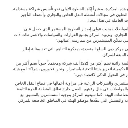
هذه المذكرة، معتبراً إيّاها الخطوة الأولى نحو تأسيس شراكة مستدامة
لتعاون في مجالات أنشطة النقل الخاص والتجاري وأنشطة التأجير
ت العاملة في هذا المجال.
لمواصلات بحيث تتولى إصدار التصريح للمستثمر الذي حصل على
لتجاري، وتزويد المركز بجميع القرارات والسياسات والاشتراطات ذات
لتي تمكّن المستثمرين من ممارسة أعمالهم."
مركز دبي للسلع المتعددة، بمذكرة التفاهم التي تعد بمثابة إطار
لتابعة للمركز.
وقالت: "مركز دبي للسلع المتعددة، باعتباره منطقة أعمال عالمية رائدة تضم أكثر من (22) ألف شركة ومجتمعاً حيوياً يضم أكثر من
الحكومية لتعزيز بنيتنا التحتية باستمرار. ونحن فخورون بشراكتنا مع هيئة
 في التحول الذكي لاقتصاد دبي."
تثمرين والشركات الراغبة في مزاولة أعمالها في قطاع النقل الخاص
مواصلات في حال رغبتهم بالعمل خارج نطاق المنطقة الحرة التابعة
تصاصات الهيئة. كما سيقوم المركز بتوجيه المستثمرين بالتنسيق مع
بة والتفتيش التي ينفّذها موظفو الهيئة في المناطق الخاضعة للمركز.