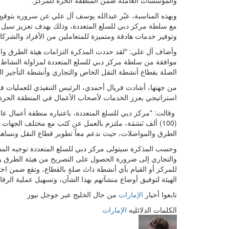
والمؤسسات العاملة ضمن المنطقة الحرة للمركز.
وبهذه المناسبة، عبّر عبدالله يوسف آل علي عن سروره بتوقيع 
مع سلطة مركز دبي للسلع المتعددة، وذلك بهدف تعزيز سبل ا
وتوفير خدمات هادفة ومتميزة للمتعاملين من الأفراد والشركا
وأضاف آل علي: "لقد حددت المذكرة التزامات هيئة الطرق وا
موافقة من سلطة مركز دبي للسلع المتعددة لمزاولة النشاط ا
الصلة بقطاع أنشطة النقل الخاص والتجاري وأنشطة التأجير ا
من جهتها، أشادت فريال أحمدي، الرئيس التنفيذي للعمليات في 
استراتيجي يعزز الخدمات لأصحاب الأعمال في المنطقة الحرة ا
(100) ألف نَسَمَة، ملتزم بالعمل عن كثب مع مختلف الجهات 
الطرق والمواصلات، حيث ندعم معاً تطوير قطاع النقل ونساهم
وحسب المذكرة سيتولى مركز دبي للسلع المتعددة توجيه المس
والتجاري إلى ضرورة الحصول على التصريح من هيئة الطرق وال
للمركز أو القيام بأي أنشطة ذاتَ صلةٍ بالقطاع، وتقع ضمن اخ
الهيئة لتوفيق أوضاع منشآتهم بهذا الشأن، وتسهيل عملية الرقا
تابعوا أخبار
الإمارات
من حال الخليج عبر جوجل نيوز
الكلمات الدلائليه
الإمارات