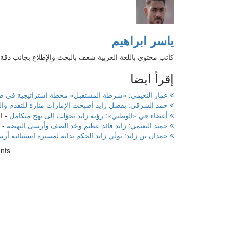
ياسر ابراهيم
كاتب محتوى باللغة العربية شغف بالبحث والإطلاع بجانب دقة 
إقرأ ايضا
عمار النعيمي: «شرطة المستقبل» محطة استراتيجية في صناع
حمد الشرقي: بفضل زايد أصبحت الإمارات منارة للتقدم وال
أعضاء في «الوطني»: رؤية زايد تحوّلت إلى نهج متكامل
-
الجم
حميد النعيمي: زايد قائد عظيم وحّد الصف وأرسى النهضة
-
حمدان بن زايد: تولّي زايد الحكم بداية لمسيرة استثنائية أر
nts