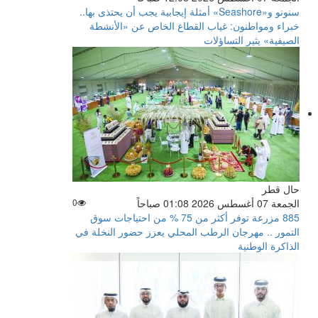
سنونو و«Seashore» أمثلة إيجابية يجب أن يحتذى بها..
خبراء ومواطنون: غياب القطاع الخاص عن «الأنشطة
الصيفية» يثير التساؤلات
حال قطر
الجمعة 07 أغسطس 2026 01:08 صباحاً
0
885 مزرعة توفر أكثر من 75 % من احتياجات سوق
التمور .. مهرجان الرطب المحلي يعزز حضور النخلة في
الذاكرة الوطنية