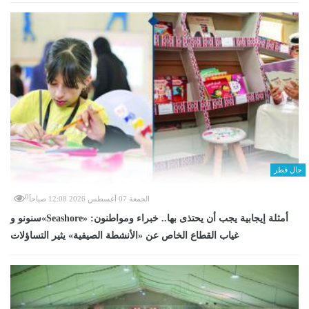
حال قطر
0
الجمعة 07 أغسطس 2026 12:08 صباحاً
سنونو و«Seashore» أمثلة إيجابية يجب أن يحتذى بها.. خبراء ومواطنون:
غياب القطاع الخاص عن «الأنشطة الصيفية» يثير التساؤلات