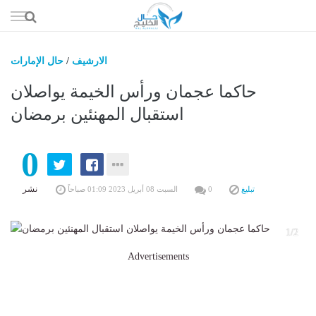
إذهب
الى
المحتوى
الارشيف
/
حال الإمارات
حال السعو
حاكما عجمان ورأس الخيمة يواصلان
حال الإما
استقبال المهنئين برمضان
حال الري
0
حال الثقافة والفن والمشا
حال المال والاقت
نشر
تبليغ
0
السبت 08 أبريل 2023 01:09 صباحاً
1/2
Advertisements