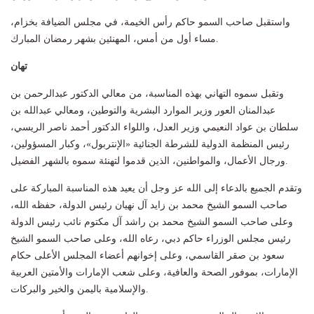
واستقبل صاحب السمو حاكم رأس الخيمة، في مجلس الضيافة بخزام،
مساء أول من أمس، المهنئين بشهر رمضان المبارك.
تهان
وتقبل سموه التهاني بهذه المناسبة، من معالي الدكتور عبدالرحمن بن
عبدالمنان العور وزير الموارد البشرية والتوطين، ومعالي عبدالله بن
سلطان بن عواد النعيمي وزير العدل، واللواء الدكتور أحمد ناصر الريسي،
رئيس المنظمة الدولية للشرطة الجنائية «الإنتربول»، وكبار المسؤولين،
ورجال الأعمال، والمواطنين، الذين قدموا لتهنئة سموه بالشهر الفضيل.
وتقدم الجميع بالدعاء إلى الله عز وجل أن يعيد هذه المناسبة المباركة على
صاحب السمو الشيخ محمد بن زايد آل نهيان رئيس الدولة، حفظه الله،
وعلى صاحب السمو الشيخ محمد بن راشد آل مكتوم نائب رئيس الدولة
رئيس مجلس الوزراء حاكم دبي، رعاه الله، وعلى صاحب السمو الشيخ
سعود بن صقر القاسمي، وعلى إخوانهم أعضاء المجلس الأعلى حكام
الإمارات، بموفور الصحة والعافية، وعلى شعب الإمارات والأمتين العربية
والإسلامية باليمن والخير والبركات.