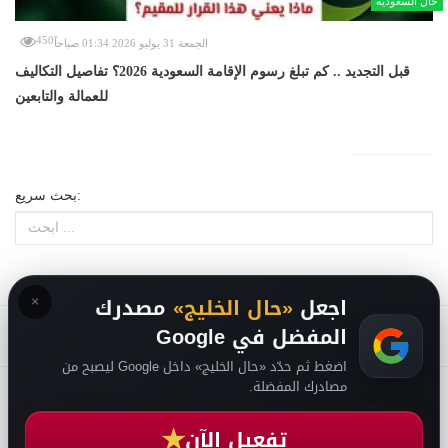
حال السعودية
450
الجمعة 31 يوليو 2026 01:34 صباحاً
قبل التجديد .. كم تبلغ رسوم الإقامة السعودية 2026؟ تفاصيل التكاليف
للعمالة والتابعين
بحث سريع:
×
اجعل
«حال الخليج»
مصدرك
المفضل في Google
اضغط ثم حدّد «حال الخليج» داخل Google ليصبح من
مصادرك المفضلة.
من نحن
-
-
حقوق الملكية الفكرية DMCA
سياسة الخصوصية
-
2026
فريق التحرير
★
تفعيل الآن
من نحن