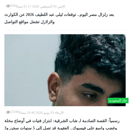
920
الاثنين 03 أغسطس 2026 01:17 مساءً
بعد زلزال مصر اليوم.. توقعات ليلى عبد اللطيف 2026 عن الكوارث
والزلازل تشعل مواقع التواصل
حال السعودية
13340
الأربعاء 03 يونيو 2026 10:46 مساءً
رسمياً: القصة الصادمة لـ شاب الشرقية: ابتزاز فتيات في أوضاع مخلة
وغضب واسع على فيسبوك.. العقوبة قد تصل إلى 5 سنوات سجن و3