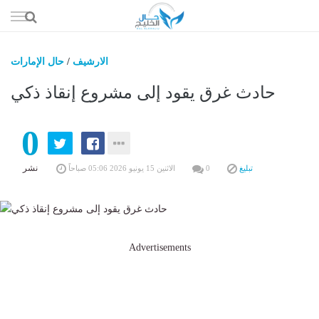
إذهب
الى
المحتوى
الارشيف
/
حال الإمارات
حال السعو
حادث غرق يقود إلى مشروع إنقاذ ذكي
حال الإما
0
حال الري
حال الثقافة والفن والمشا
نشر
تبليغ
0
الاثنين 15 يونيو 2026 05:06 صباحاً
حال المال والاقت
Advertisements