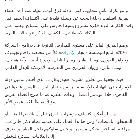
ومنع تكرار مآسٍ مشابهة، فمن حادثة غرق أودت بحياة عمة أحد أعضاء
الفريق انطلقت رحلة البحث عن وسيلة قادرة على اكتشاف الخطر قبل
وقوع الكارثة، لتولد فكرة مشروع يشبه الحارس على المسابح ،يعتمد على
الذكاء الاصطناعي، للكشف المبكر عن حالات الغرق.
وضم الفريق الفائز على مستوى المدارس الثانوية في برنامج «الشركة
2026» التابع لمؤسسة «إنجاز
الإمارات
» كلاً من مخلصة راخمونجونوفا،
وجواهر الخوري، ومايا الطيار، وميار النايلي، وموزة أحمد، وآية همامي،
ومنى لياس، وروان الجريري من المدرسة الأمريكية للإبداع العلمي.
حيث نجحوا في تطوير مشروع «هيدروغارد»، الذي أهلهم لتمثيل دولة
الإمارات في النهائيات الإقليمية لبرنامج «إنجاز العرب» المقرر عقدها في
القاهرة، خلال نوفمبر المقبل. وبدأت الفكرة عندما طرح أعضاء الفريق
سؤالاً بسيطاً، لكنه عميق الأثر:
ماذا لو أمكن اكتشاف مؤشرات الغرق قبل أن يلاحظها المنقذ أو
المحيطون بالمصاب؟ ومن هنا بدأ العمل على تصميم نظام ذكي قادر على
مراقبة السباحين بشكل مستمر، وتحليل سلوكهم داخل المياه، والتعرف
إلى العلامات المبكرة للخطر.