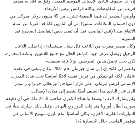
إن إلى صفوف النادي الإسباني الموسم المقبل، وفق ما أفاد به مصدر
قريب من المفاوضات لوكالة فرانس برس، الأربعاء.
وأوضح المصدر أن قيمة الصفقة تقترب من 45 مليون دولار أميركي من
دون احتساب المكافآت، مشيرًا إلى أن الناديين كانا قد اقتربا من إتمام
الاتفاق منذ الإثنين الماضي، قبل أن تبقى بعض التفاصيل الصغيرة قيد
التسوية.
وكان مصدر مقرب من اللاعب قال بشأن مستقبله: «إذا طلب اللاعب
الرحيل ووصل عرض جيد، كما هو الحال مع جميع اللاعبين، يمكنه المغادرة،
لكن يجب تحقق هذين الشرطين، وإلا فإنه سيبقى».
وانضم لي كانج-إن إلى سان جيرمان عام 2023، وكان يتبقى في عقده
عامان، لكنه لم يتمكن من فرض نفسه لاعبًا أساسيًا تحت قيادة المدرب
الإسباني لويس إنريكي، على غرار المهاجم البرتغالي جونزالو راموس
الذي غادر النادي هذا الصيف أيضًا لينضم إلى ميلان الإيطالي.
ولم يشارك لاعب الوسط والجناح الكوري صاحب الـ 25 عامًا في أي دقيقة
بدوري أبطال أوروبا منذ إياب الدور ربع النهائي. وقبل ذلك، شارك بديلًا في
المباريات القارية الأخرى، وكان أساسيًا أمام بايرن ميونيخ الألماني في
نوفمبر الماضي خلال الخسارة 2-1.