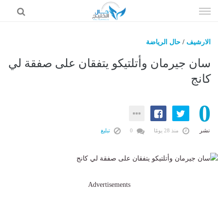
إذهب
الى
المحتوى
الارشيف
/
حال الرياضة
حال السعودية
سان جيرمان وأتلتيكو يتفقان على صفقة لي
حال الإمارات
كانج
حال الرياضة
0
حال الثقافة والفن والمشاهير
حال المال والاقتصاد
نشر
منذ 28 يومًا
0
تبليغ
Advertisements