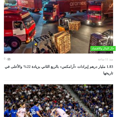
حال المال والاقتصاد
0
منذ 11 ساعة
‏1.83 مليار درهم إيرادات «أرامكس» بالربع الثاني بزيادة 22% والأعلى في
تاريخها