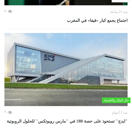
0
منذ 21 ساعة
اجتماع يجمع كبار «فيفا» في المغرب
حال المال والاقتصاد
0
منذ 3 أعوام
"ايدج" تستحوذ على حصة 80٪ في "مارس روبوتكس" للحلول الروبوتية