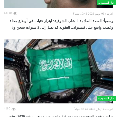
حال السعودية
13310
الأربعاء 03 يونيو 2026 10:46 مساءً
رسمياً: القصة الصادمة لـ شاب الشرقية: ابتزاز فتيات في أوضاع مخلة
وغضب واسع على فيسبوك.. العقوبة قد تصل إلى 5 سنوات سجن و3
حال السعودية
4160
الأربعاء 14 يناير 2026 08:46 صباحاً
ترامب يغزو السعودية بمشروع 2.6 مليون متر مربع… رؤية 2030 تحقق