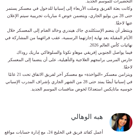
التحضيرات للموسم الجديد.
وكانت بعثة الفريق وصلت الأربعاء إلى إسبانيا للدخول في معسكر يستمر
حتى 28 من يوليو الجاري، ويتضمن خوض 4 مباريات تجريبية سيتم الإعلان
عنها لاحقًا.
وينتظر أن ينضم الإستكلندي جاك هيندري وخالد الغنام إلى المعسكر خلال
الأيام المقبلة بعد نهاية إجازتهما الرسمية، عقب فراغهما من المشاركة في
نهائيات كأس العالم 2026.
فيما يواصل الجنوبي إفريقي موهاو نكوتا والسلوفاكي ماريك روداك
حارس المرمى برامجهم العلاجية والتأهيلية، على أن ينضما إلى المعسكر
لاحقًا.
ويتزامن معسكر «النواخذة» مع معسكر آخر لفريق الاتفاق تحت 21 عامًا
في إسبانيا أيضًا يمتد حتى 28 من الشهر الجاري بإشراف المدرب الإسباني
خوسيه ماتايكس استعدادًا لخوض منافسات الموسم الجديد.
هبه الوهالي
أعمل كقائد فريق في الخليج 24، مع إدارة حسابات مواقع