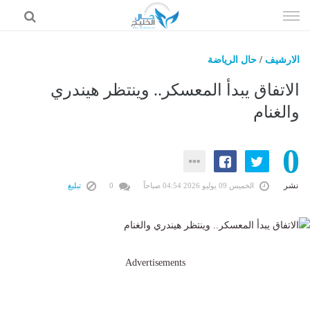
إذهب
الى
المحتوى
الارشيف
/
حال الرياضة
حال السعودية
الاتفاق يبدأ المعسكر.. وينتظر هيندري
حال الإمارات
والغنام
حال الرياضة
0
حال الثقافة والفن والمشاهير
حال المال والاقتصاد
نشر
الخميس 09 يوليو 2026 04:54 صباحاً
0
تبليغ
Advertisements