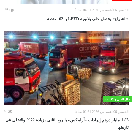
10
الخميس 06 أغسطس 2026 04:51 صباحاً
«الشراع» يحصل على بلاتينية LEED بـ 102 نقطة
حال المال والاقتصاد
0
الخميس 06 أغسطس 2026 02:21 صباحاً
‏1.83 مليار درهم إيرادات «أرامكس» بالربع الثاني بزيادة 22% والأعلى في
تاريخها