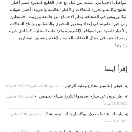
التواصل الاجتماعي. عملت من قبل مع حال الخليج كمديرة قسم أخبار
الخليج وكاتبة ومحررة للمقالات والأخبار العالمية والعربية. أحمل شهادة
البكالوريوس في الصحافة وعلم الاجتماع من جامعة بيرزيت - فلسطين.
ولي خبرة طويلة في إعداد وتحرير المحتوى والمضامين وإنتاج المقالات
والأخبار للعديد من المواقع الإلكترونية والإذاعات المحلية، كما لدي خبرة
ومعرفة غنية في مجال العلاقات العامة والإعلام وتنسيق المشاريع
وإدارتها.
إقرأ ايضا
فيجو: إنفانتينو مخادع وعليه الرحيل
-
الخميس 06 أغسطس 2026 04:39 صباحاً
طرابزون عن صلاح: شاهدوا التاريخ مساء الخميس
-
الخميس 06 أغسطس
2026 04:39 صباحاً
يايسله: عندما يطرق نيوكاسل بابك.. تهتم بشدّة
-
الخميس 06 أغسطس
2026 04:39 صباحاً
بعد عامين.. مودريك يظهر في خسارة تشيلسي
-
الخميس 06 أغسطس