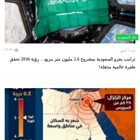
حال السعودية
4140
منذ 7 أشهر
ترامب يغزو السعودية بمشروع 2.6 مليون متر مربع… رؤية 2030 تحقق
طفرة عالمية مذهلة!