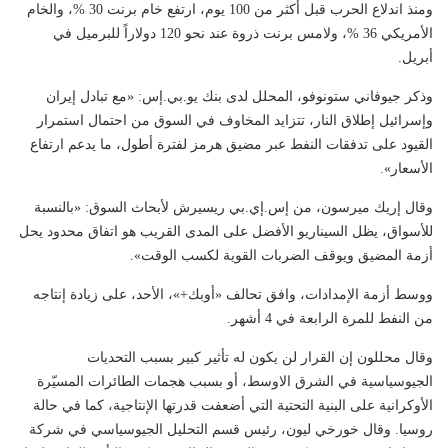
ومنذ اندلاع الحرب قبل أكثر من 100 يوم، ارتفع خام برنت 30 %، والخام
الأمريكي 36 %، ولامس برنت ذروة عند نحو 120 دولاراً للبرميل في
أبريل.
وذكر ⁠جيوفاني ستونوفو، المحلل لدى بنك يو.بي.إس: «مع تبادل إيران
وإسرائيل إطلاق النار، تتزايد المخاوف في السوق من احتمال استمرار
القيود على تدفقات النفط عبر مضيق هرمز لفترة أطول، ما يدعم ارتفاع
الأسعار».
وقال إريك ميرسون، من إس.إي.بي ريسيرش لأبحاث السوق: «بالنسبة
للأسواق، يظل السيناريو الأفضل على المدى القريب هو اتفاق محدود يحل
أزمة المضيق ويوقف الضربات القوية لكسب الوقت».
ووسط أزمة الإمدادات، وافق تحالف «أوبك+»، الأحد، على زيادة إنتاجه
من النفط للمرة الرابعة في 4 أشهر.
وقال محللون إن القرار لن يكون له تأثير كبير بسبب التحديات
الجيوسياسية في الشرق الاوسط، أو بسبب هجمات الطائرات المسيّرة
الأوكرانية على البنية التحتية التي أضعفت قدرتها الإنتاجية، كما في حالة
روسيا. وقال خورخي ليون، رئيس قسم التحليل الجيوسياسي في شركة