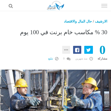
إذهب
الى
المحتوى
الارشيف
/
حال المال والاقتصاد
حال السعودية
30 % مكاسب خام برنت في 100 يوم
حال الإمارات
0
حال الرياضة
حال الثقافة والفن والمشاهير
مشاركة
منذ شهرين
0
تبليغ
حال المال والاقتصاد