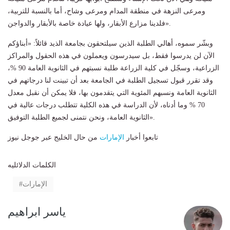
ومرعى النزهة في منطقة المدام ومرعى وشاح، أما بالنسبة للتربية،
فلدينا مزارع الأبقار، ولها عيادة خاصة بالأبقار والدواجن».
وبشّر سموه، أهالي الطلبة الذين سيلتحقون بجامعة الذيد قائلاً: «أبناؤكم
الآن لن يدرسوا فقط، بل سيدرسون ويعملون في هذه الحقول والمراكز
الزراعية، وسجّل في كلية الزراعة طلبة نسبتهم في الثانوية العامة 90 %،
وقد تقرر قبول تسجيل الطلبة في الجامعة بعد أن تبينت لنا درجاتهم في
الثانوية العامة ونسبهم المئوية التي يتقدمون بها، فلا يمكن أن نقبل معدل
70 % وما أدناه، لأن الدراسة في هذه الكلية تتطلب درجات عالية في
الثانوية العامة، ونحن نتمنى لجميع الطلبة التوفيق».
تابعوا أخبار
الإمارات
من حال الخليج عبر جوجل نيوز
الكلمات الدلائليه
الإمارات
ياسر ابراهيم