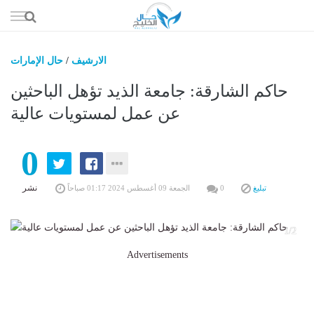
إذهب
الى
المحتوى
الارشيف
/
حال الإمارات
حال السعو
حاكم الشارقة: جامعة الذيد تؤهل الباحثين
حال الإما
عن عمل لمستويات عالية
حال الري
0
حال الثقافة والفن والمشا
حال المال والاقت
نشر
تبليغ
0
الجمعة 09 أغسطس 2024 01:17 صباحاً
1/2
Advertisements