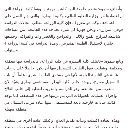
وأضاف سموه: «تضم جامعة الذيد كليتين مهمتين، وهما كلية الزراعة التي
تم اعتمادها من وزارة التعليم العالي، وكلية البيطرة، والتي جارٍ العمل على
اعتمادها، وكما هو معروف فإن كلية الزراعة تتطلب مجالات الدراسة
«وهي المزارع»، ونحن جهزنا كل شيء تحتاجه هذه الجامعة، من مساحات
شاسعة لمزارع القمح والألبان والدواجن والخضراوات والفواكه، وجميعها
جاهزة لاستقبال الطلبة المتدربين، ومدة الدراسة في كلية الزراعة 4
سنوات».
وتابع سموه: «تختلف كلية البيطرة عن كلية الزراعة، فالدراسة فيها معمّقة
ومكلفة، ويتطلب قبول الطالب للتسجيل فيها أن يكون حاصلاً على درجات
عالية في الثانوية العامة، لأنها في مستوى الطب البشري، علماً بأن باب
التسجيل مفتوح، ويوجد بجانب كلية البيطرة مستشفى بيطري يشيّد الآن
بالقرب من الجامعة، وهو للدراسة والتدريب للطلبة إلى جانب العلاج
وإجراء العمليات للحيوانات التي يتم تربيتها في هذه المنطقة، كما توجد
كذلك عيادات خارجية تابعة للمستشفى، منها عيادة مرعى الشمال في
منطقة سهيلة.
وهذه العيادة اكتملت وبدأت تقديم العلاج، وكذلك عيادة أخرى في منطقة
مليحة وهي الآن تحت الإنشاء وستفتح أبوابها قريباً، لتخدم مرعى مليحة